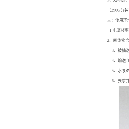
5、效率高、
（2900/
三：使用环
1 电源频率
2、固体物含
3、被抽送液
4、输送介
5、水泵进
6、要求井