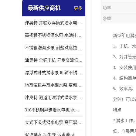
最新供应商机
功率
更多
螺旋离心泵
净重
津奥特 并联双浮筒式潜水电泵 矿山抢险泵 大流量卧式安装 可提供定制
控制柜
高扬程不锈钢潜水泵 水池排水 变频 井用潜水电泵供应 能耗低 工厂批发
新型矿用潜
1、电机、
不锈钢潜海水泵 耐盐碱腐蚀 大流量 立式卧式下吸式安装 厂家定制
2、对井管
津奥特 全铜电机 异步交流低压潜水电机 运行稳定售后质保 致电咨询
3、安装使
漂浮式卧式潜水泵 叶轮不锈钢材质 大流量 变频抽水泵 厂家质保售后
4、结构简
地热温泉井热水潜水泵 变频不锈钢 130直径油泵 高温深井泵 津奥特
5、效率高、
津奥特 河道用漂浮式潜水泵 不锈钢泵轴 大口径大流量 产品可定制
分钟）可以做
316不锈钢异步潜水电机 水冷式 可连续运行 定制功率电压 奥特泵业
特点
? 潜水工
立式下吸式潜水电泵 高压潜水排沙泵 大功率 深水施工作业 型号可定制
低，立卧两
泥塘排水 抽牛粪 污水池 大口径潜水螺旋离心泵 材质特征 奥特泵业