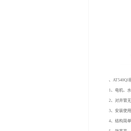
、AT540
1、电机、
2、对井管
3、安装使
4、结构简