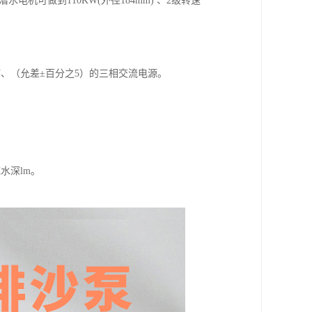
电机可做到110KW(外径184mm) 、2级转速
V、6KV、（允差±百分之5）的三相交流电源。
水深lm。