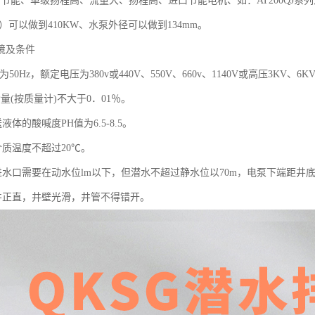
节能、单级扬程高、流量大、扬程高、进口节能电机、如：AT200QJ系列潜水
分钟）可以做到410KW、水泵外径可以做到134mm。
境及条件
为50Hz，额定电压为380v或440V、550V、660v、1140V或高压3K
量(按质量计)不大于0．01％。
体的酸喊度PH值为6.5-8.5。
质温度不超过20℃。
水口需要在动水位lm以下，但潜水不超过静水位以70m，电泵下端距井底
正直，井壁光滑，井管不得错开。