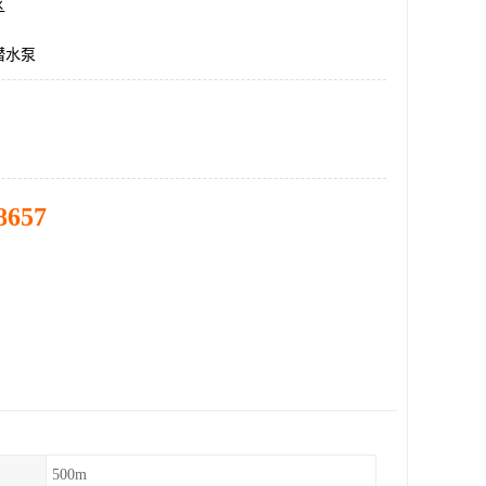
区
潜水泵
8657
500m