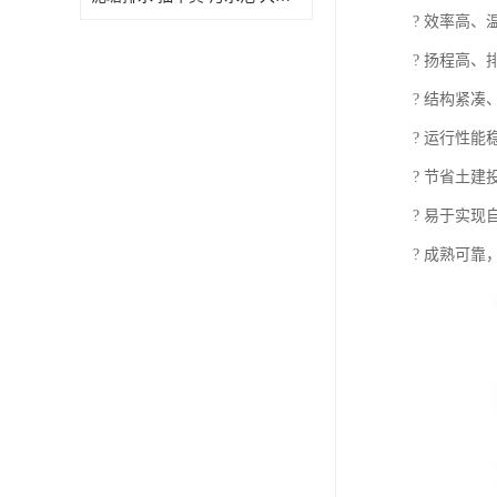
? 效率高
? 扬程高、
? 结构紧
? 运行性
? 节省土建
? 易于实
? 成熟可靠