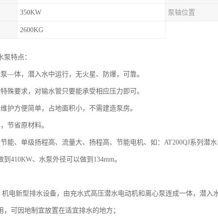
350KW
泵轴位置
2600KG
水泵特点：
水泵—体，潜入水中运行，无火星、防爆，可靠。
无特殊要求，对输水管只要能承受相应压力即可。
用维护方便简单，占地面积小，不需建造泵房。
单，节省原材料。
节能、单级扬程高、流量大、扬程高、节能电机、如：AT200QJ系列潜水电机可做
到410KW、水泵外径可以做到134mm。
作，机电新型排水设备，由充水式高压潜水电动机和离心泵连成一体，潜入水
用，可因地制宜放置在适宜排水的地方；