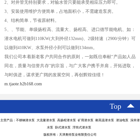
2、对井管无特别要求，对输水管只要能承受相应压力即可。
3、安装使用维护方便简单，占地面积小，不需建造泵房。
4、结构简单，节省原材料。
5、、节能、单级扬程高、流量大、扬程高、进口德节能电机、如：
潜水电机可做到110KW(大到外径132mm)、2级转速（2900/分钟）可
以做到410KW、水泵外径小到可以做到134mm。
我们公司本着新老客户共同合作的原则，一如既往奉献“产品如人品
同在，质量与信誉共存”的宗旨，与广大客户携手并肩，开拓进取，
与时俱进，谋求更广阔的发展空间，再创辉煌佳绩！
m.tjaote.b2b168.com
Top
主营产品：不锈钢潜水泵 大流量潜水泵 高扬程潜水泵 矿用潜水泵 耐高温潜水泵 潜油电泵 深井潜
水泵 卧式潜水泵 浮筒式潜水泵
版权所有：天津奥特泵业有限责任公司