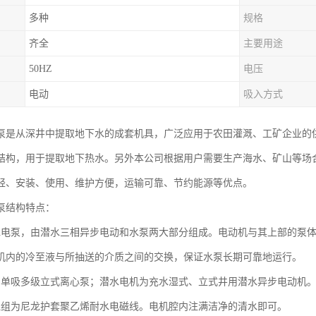
多种
规格
齐全
主要用途
50HZ
电压
电动
吸入方式
泵是从深井中提取地下水的成套机具，广泛应用于农田灌溉、工矿企业的
结构，用于提取地下热水。另外本公司根据用户需要生产海水、矿山等场
轻、安装、使用、维护方便，运输可靠、节约能源等优点。
泵结构特点：
水电泵，由潜水三相异步电动和水泵两大部分组成。电动机与其上部的泵
机内的冷至液与所抽送的介质之间的交换，保证水泵长期可靠地运行。
为单吸多级立式离心泵；潜水电机为充水湿式、立式井用潜水异步电动机
绕组为尼龙护套聚乙烯耐水电磁线。电机腔内注满洁净的清水即可。