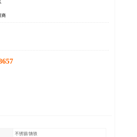
区
货商
8657
不锈钢/铸铁