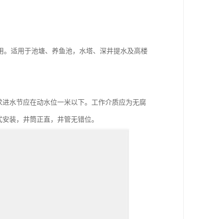
用。适用于池塘、养鱼池，水塔、深井提水及高楼
水要求进水节应在动水位一米以下。工作介质应为无腐
 立式安装，井筒正直，井管无错位。