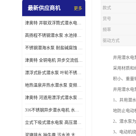
最新供应商机
款式
更多
螺旋离心泵
货号
津奥特 并联双浮筒式潜水电泵 矿山抢险泵 大流量卧式安装 可提供定制
控制柜
频率
高扬程不锈钢潜水泵 水池排水 变频 井用潜水电泵供应 能耗低 工厂批发
驱动方式
不锈钢潜海水泵 耐盐碱腐蚀 大流量 立式卧式下吸式安装 厂家定制
井用潜水电
津奥特 全铜电机 异步交流低压潜水电机 运行稳定售后质保 致电咨询
采用材质和
漂浮式卧式潜水泵 叶轮不锈钢材质 大流量 变频抽水泵 厂家质保售后
积小、重量
地热温泉井热水潜水泵 变频不锈钢 130直径油泵 高温深井泵 津奥特
井用潜水电
津奥特 河道用漂浮式潜水泵 不锈钢泵轴 大口径大流量 产品可定制
1、井用潜
316不锈钢异步潜水电机 水冷式 可连续运行 定制功率电压 奥特泵业
地防止电动
2、潜水泵
立式下吸式潜水电泵 高压潜水排沙泵 大功率 深水施工作业 型号可定制
3、电动机
泥塘排水 抽牛粪 污水池 大口径潜水螺旋离心泵 材质特征 奥特泵业