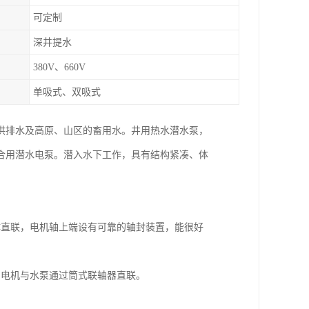
可定制
深井提水
380V、660V
单吸式、双吸式
供排水及高原、山区的畜用水。井用热水潜水泵，
合用潜水电泵。潜入水下工作，具有结构紧凑、体
体直联，电机轴上端设有可靠的轴封装置，能很好
。电机与水泵通过筒式联轴器直联。