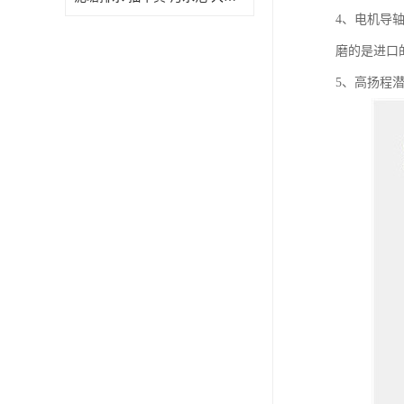
4、电机导
磨的是进口
5、高扬程