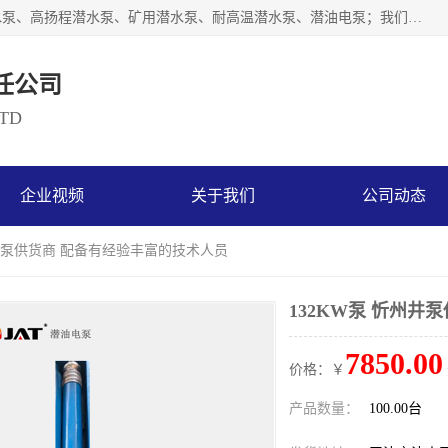
天津奥特泵业有限公司主要从事：不锈钢潜水泵、大流量潜水泵、高扬程潜水泵、矿用潜水泵、耐高温潜水泵、潜油电泵；我们以开发研制生产各种用途的水泵为主，历经十多年艰苦创业，已成为总资产达伍仟多万元，占地面积1万多平方米，年生产能力几百万（台）套，形成集设计研发、制造安装、技术服务于一体的现代规模型企业。
任公司
LTD
企业视频
关于我们
公司动态
州井泵供货商 配备有经验丰富的技术人员
132KW泵 忻州井
7850.00
价格：￥
产品数量：
100.00台