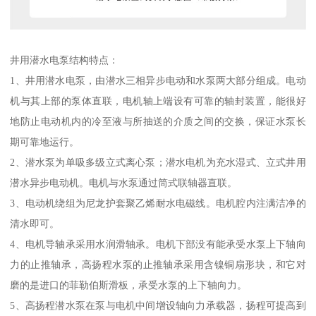
井用潜水电泵结构特点：
1、井用潜水电泵，由潜水三相异步电动和水泵两大部分组成。电动
机与其上部的泵体直联，电机轴上端设有可靠的轴封装置，能很好
地防止电动机内的冷至液与所抽送的介质之间的交换，保证水泵长
期可靠地运行。
2、潜水泵为单吸多级立式离心泵；潜水电机为充水湿式、立式井用
潜水异步电动机。电机与水泵通过筒式联轴器直联。
3、电动机绕组为尼龙护套聚乙烯耐水电磁线。电机腔内注满洁净的
清水即可。
4、电机导轴承采用水润滑轴承。电机下部没有能承受水泵上下轴向
力的止推轴承，高扬程水泵的止推轴承采用含镍铜扇形块，和它对
磨的是进口的菲勒伯斯滑板，承受水泵的上下轴向力。
5、高扬程潜水泵在泵与电机中间增设轴向力承载器，扬程可提高到