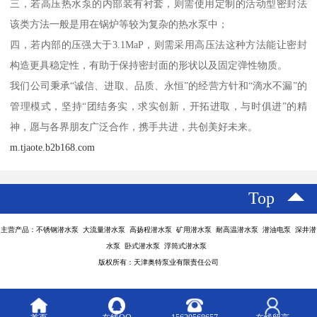
三，若高压热水泵的内部装有衬套，则需使用定制的活动型密封法
该类方法一般是用在锅炉等较为复杂的热水泵中；
四，若内部的压强大于3.1MaP，则需采用高压法这种方法能让密封
构造更具稳定性，有助于保持密封面的形状以及固定弹性物质。
我们公司秉承“诚信、进取、品质、永恒”的经营方针和“滴水不漏”的
管理模式，坚持“团结务实，求实创新，开拓进取，与时俱进”的精
神，愿与各界朋友广泛合作，携手共进，共创美好未来。
m.tjaote.b2b168.com
Top
主营产品：不锈钢潜水泵 大流量潜水泵 高扬程潜水泵 矿用潜水泵 耐高温潜水泵 潜油电泵 深井潜
水泵 卧式潜水泵 浮筒式潜水泵
版权所有：天津奥特泵业有限责任公司