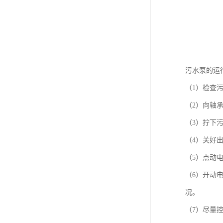
污水泵的
（1）检查
（2）向轴
（3）拧下
（4）关好
（5）点动
（6）开动
况。
（7）尽量