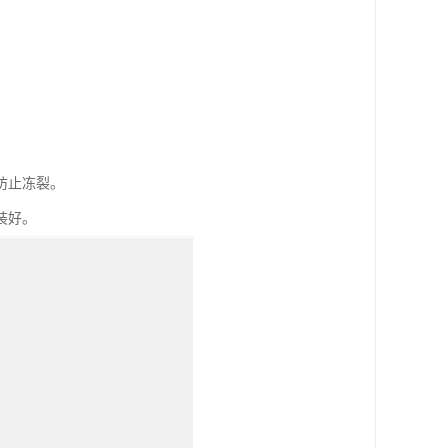
防止冻裂。
装好。