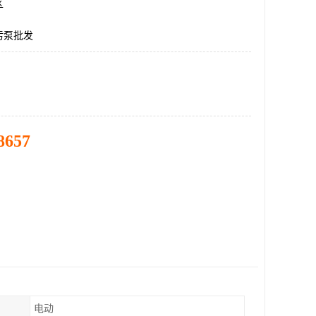
区
污泵批发
8657
电动