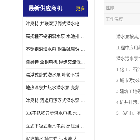
最新供应商机
性能
更多
螺旋离心泵
工作温度
津奥特 并联双浮筒式潜水电泵 矿山抢险泵 大流量卧式安装 可提供定制
控制柜
高扬程不锈钢潜水泵 水池排水 变频 井用潜水电泵供应 能耗低 工厂批发
潜水泵按其
工程中应用
不锈钢潜海水泵 耐盐碱腐蚀 大流量 立式卧式下吸式安装 厂家定制
潜水污水泵
津奥特 全铜电机 异步交流低压潜水电机 运行稳定售后质保 致电咨询
1.化工、
漂浮式卧式潜水泵 叶轮不锈钢材质 大流量 变频抽水泵 厂家质保售后
2.城市污
地热温泉井热水潜水泵 变频不锈钢 130直径油泵 高温深井泵 津奥特
3.建筑工
津奥特 河道用漂浮式潜水泵 不锈钢泵轴 大口径大流量 产品可定制
4.矿井排污
316不锈钢异步潜水电机 水冷式 可连续运行 定制功率电压 奥特泵业
5.（矿山
立式下吸式潜水电泵 高压潜水排沙泵 大功率 深水施工作业 型号可定制
泥塘排水 抽牛粪 污水池 大口径潜水螺旋离心泵 材质特征 奥特泵业