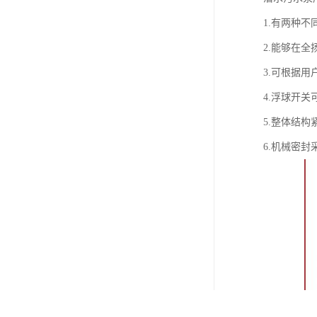
1.有两种
2.能够在
3.可根据
4.浮球开
5.整体结
6.机械密