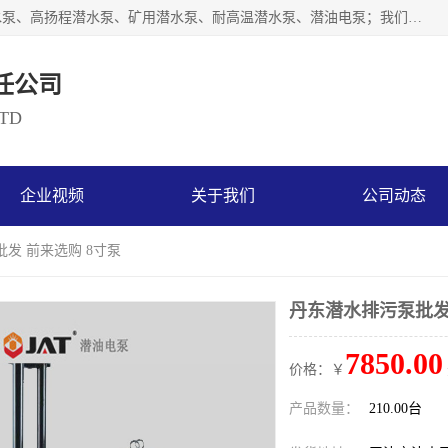
天津奥特泵业有限公司主要从事：不锈钢潜水泵、大流量潜水泵、高扬程潜水泵、矿用潜水泵、耐高温潜水泵、潜油电泵；我们以开发研制生产各种用途的水泵为主，历经十多年艰苦创业，已成为总资产达伍仟多万元，占地面积1万多平方米，年生产能力几百万（台）套，形成集设计研发、制造安装、技术服务于一体的现代规模型企业。
任公司
LTD
企业视频
关于我们
公司动态
批发 前来选购 8寸泵
丹东潜水排污泵批发
7850.00
价格：￥
产品数量：
210.00台