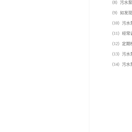
（8）污水
（9）如发
（10）污
（11）经
（12）定
（13）污
（14）污