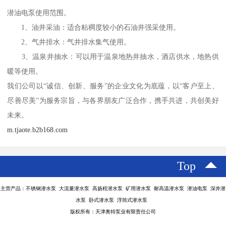
潜油电泵使用范围。
1、油井采油：适合粘稠度较小的石油井强采使用。
2、气井排水：气井排水集气使用。
3、温泉井抽水：可以用于温泉地热井抽水，酒店供水，地热供
暖等使用。
我们公司以“诚信、创新、服务”的企业文化为底蕴，以“客户至上、
尽善尽美”为服务宗旨，与各界朋友广泛合作，携手共进，共创美好
未来。
m.tjaote.b2b168.com
Top
主营产品：不锈钢潜水泵 大流量潜水泵 高扬程潜水泵 矿用潜水泵 耐高温潜水泵 潜油电泵 深井潜
水泵 卧式潜水泵 浮筒式潜水泵
版权所有：天津奥特泵业有限责任公司