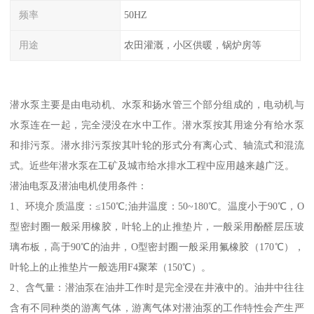
频率
50HZ
用途
农田灌溉，小区供暖，锅炉房等
潜水泵主要是由电动机、水泵和扬水管三个部分组成的，电动机与
水泵连在一起，完全浸没在水中工作。潜水泵按其用途分有给水泵
和排污泵。潜水排污泵按其叶轮的形式分有离心式、轴流式和混流
式。近些年潜水泵在工矿及城市给水排水工程中应用越来越广泛。
潜油电泵及潜油电机使用条件：
1、环境介质温度：≤150℃;油井温度：50~180℃。温度小于90℃，O
型密封圈一般采用橡胶，叶轮上的止推垫片，一般采用酚醛层压玻
璃布板，高于90℃的油井，O型密封圈一般采用氟橡胶（170℃），
叶轮上的止推垫片一般选用F4聚苯（150℃）。
2、含气量：潜油泵在油井工作时是完全浸在井液中的。油井中往往
含有不同种类的游离气体，游离气体对潜油泵的工作特性会产生严