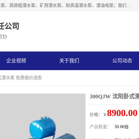
天津奥特泵业有限公司主要从事：不锈钢潜水泵、大流量潜水泵、高扬程潜水泵、矿用潜水泵、耐高温潜水泵、潜油电泵；我们以开发研制生产各种用途的水泵为主，历经十多年艰苦创业，已成为总资产达伍仟多万元，占地面积1万多平方米，年生产能力几百万（台）套，形成集设计研发、制造安装、技术服务于一体的现代规模型企业。
任公司
LTD
企业视频
关于我们
公司动态
阳卧式潜水泵 免费报价选型
300QJW 沈阳卧
8900.00
价格：￥
产品数量：
50.00台