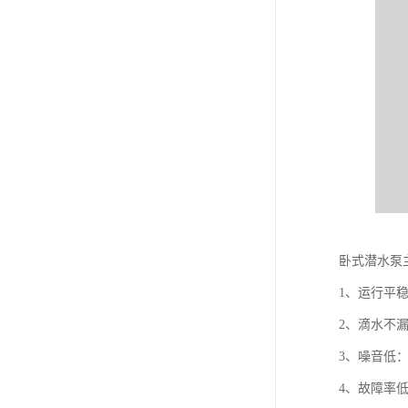
卧式潜水泵
1、运行平
2、滴水不
3、噪音低
4、故障率