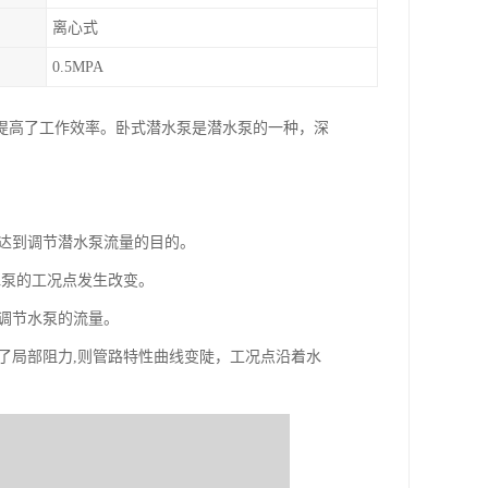
离心式
0.5MPA
提高了工作效率。卧式潜水泵是潜水泵的一种，深
而达到调节潜水泵流量的目的。
水泵的工况点发生改变。
而调节水泵的流量。
了局部阻力,则管路特性曲线变陡，工况点沿着水