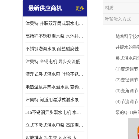
最新供应商机
材质
更多
螺旋离心泵
叶轮吸入方式
津奥特 并联双浮筒式潜水电泵 矿山抢险泵 大流量卧式安装 可提供定制
控制柜
高扬程不锈钢潜水泵 水池排水 变频 井用潜水电泵供应 能耗低 工厂批发
随着科学技
井提水的重
不锈钢潜海水泵 耐盐碱腐蚀 大流量 立式卧式下吸式安装 厂家定制
卧式潜水泵
津奥特 全铜电机 异步交流低压潜水电机 运行稳定售后质保 致电咨询
(1)变速
漂浮式卧式潜水泵 叶轮不锈钢材质 大流量 变频抽水泵 厂家质保售后
(2)变径
地热温泉井热水潜水泵 变频不锈钢 130直径油泵 高温深井泵 津奥特
(3)变角
津奥特 河道用漂浮式潜水泵 不锈钢泵轴 大口径大流量 产品可定制
(4)节流
316不锈钢异步潜水电机 水冷式 可连续运行 定制功率电压 奥特泵业
泵的Q- 
立式下吸式潜水电泵 高压潜水排沙泵 大功率 深水施工作业 型号可定制
泥塘排水 抽牛粪 污水池 大口径潜水螺旋离心泵 材质特征 奥特泵业