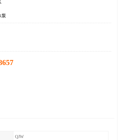
区
水泵
8657
QJW