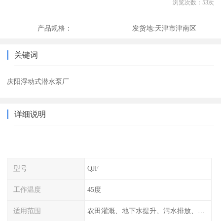
浏览次数：
53
次
产品规格：
发货地:
天津市津南区
关键词
庆阳浮动式潜水泵厂
详细说明
型号
QJF
工作温度
45度
适用范围
农田灌溉、地下水提升、污水排放、山上饮水、绿化等