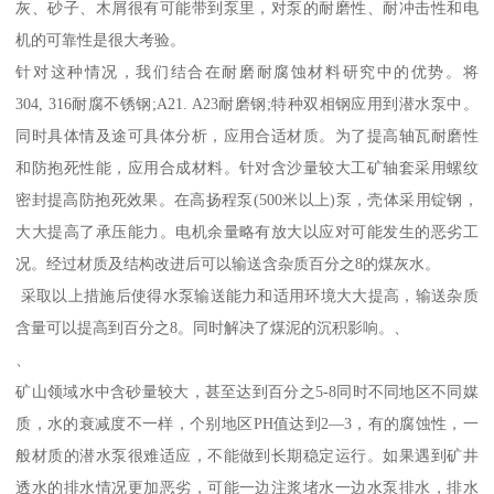
灰、砂子、木屑很有可能带到泵里，对泵的耐磨性、耐冲击性和电
机的可靠性是很大考验。
针对这种情况，我们结合在耐磨耐腐蚀材料研究中的优势。将
304, 316耐腐不锈钢;A21. A23耐磨钢;特种双相钢应用到潜水泵中。
同时具体情及途可具体分析，应用合适材质。为了提高轴瓦耐磨性
和防抱死性能，应用合成材料。针对含沙量较大工矿轴套采用螺纹
密封提高防抱死效果。在高扬程泵(500米以上)泵，壳体采用锭钢，
大大提高了承压能力。电机余量略有放大以应对可能发生的恶劣工
况。经过材质及结构改进后可以输送含杂质百分之8的煤灰水。
采取以上措施后使得水泵输送能力和适用环境大大提高，输送杂质
含量可以提高到百分之8。同时解决了煤泥的沉积影响。、
、
矿山领域水中含砂量较大，甚至达到百分之5-8同时不同地区不同媒
质，水的衰减度不一样，个别地区PH值达到2—3，有的腐蚀性，一
般材质的潜水泵很难适应，不能做到长期稳定运行。如果遇到矿井
透水的排水情况更加恶劣，可能一边注浆堵水一边水泵排水，排水