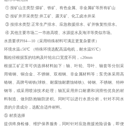
① 按矿山主类型:煤矿、铁矿、有色金属、非金属矿等所有矿山
② 按矿并开采类型:井工矿、露天矿、化工卤水井采
③ 按排水类型:正常生产排水、应急救援排水、矿并恢复性排水。
④ 其他主要市场二一市政高喷、水源提水及海洋等类似市场。
水质要求PH4—10（采用特殊材料可满足更复杂要求）
环境水温≤50℃ （特殊环境选配高温电机，耐水温95℃）
颗粒径根据泵的结构及叶轮出口宽度不同，≤20mm
根据工矿正常可供选择材料如下：轴、叶轮、导叶、轴套等分别采
用铬钢、铜合金、不锈钢、双相钢、非金属材料等；泵壳体采用高
铬钢、高牌号铸铁(球铁、耐腐蚀耐磨蚀铸铁)、铸钢、不锈钢、特种
钢等，或采用喷涂技术处理；轴瓦采用井口耐磨和润滑性优良的材
料制造、做到防抱轴防淤积。同时可以进行水质分析，针对不同水
质的介质成分，选配合适件材料。
⑤ 材质选择
提供终身检修、维护保养服务，同时针对应急救援抢险设备，即便