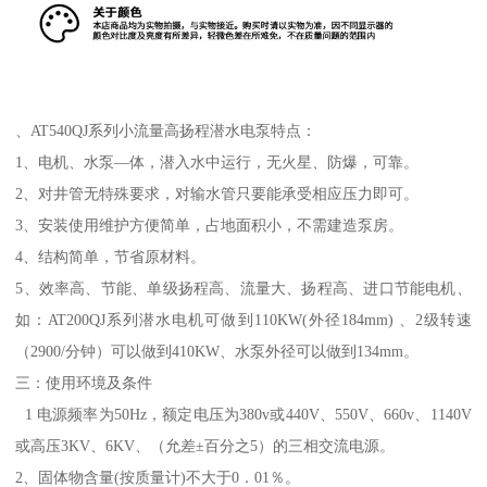
、AT540QJ系列小流量高扬程潜水电泵特点：
1、电机、水泵—体，潜入水中运行，无火星、防爆，可靠。
2、对井管无特殊要求，对输水管只要能承受相应压力即可。
3、安装使用维护方便简单，占地面积小，不需建造泵房。
4、结构简单，节省原材料。
5、效率高、节能、单级扬程高、流量大、扬程高、进口节能电机、
如：AT200QJ系列潜水电机可做到110KW(外径184mm) 、2级转速
（2900/分钟）可以做到410KW、水泵外径可以做到134mm。
三：使用环境及条件
1 电源频率为50Hz，额定电压为380v或440V、550V、660v、1140V
或高压3KV、6KV、（允差±百分之5）的三相交流电源。
2、固体物含量(按质量计)不大于0．01％。