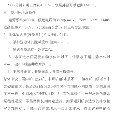
（2900/分钟）可以做到410KW、水泵外径可以做到134mm。
三：使用环境及条件
1 电源频率为50Hz，额定电压为380v或440V、550V、660v、1140V
或高压3KV、6KV、（允差±百分之5）的三相交流电源。
2、固体物含量(按质量计)不大于0．01％。
3、被抽送液体的酸喊度PH值为6.5-8.5。
4、输送介质温度不超过20℃。
5、水泵进水口需要在动水位lm以下，但潜水不超过静水位以
70m，电泵下端距井底水深lm。
6、要求井正直，井壁光滑，井管不得错开。
总体来说，国内矿山(煤矿、非煤矿)的水质不一，但在矿山领域水中
含砂量较大，甚至达到百分之5-8同时不同地区不同媒质，水的衰减
度不一样，个别地区PH值达到2—3，有的腐蚀性，一般材质的潜水
泵很难适应，不能做到长期稳定运行。如果遇到矿井透水的排水情
况更加恶劣，可能一边注浆堵水一边水泵排水，排水过程中的石