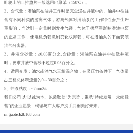
叶轮上的止推垫片一般选用F4聚苯（150℃）。
2、含气量：潜油泵在油井工作时是完全浸在井液中的。油井中往往
含有不同种类的游离气体，游离气体对潜油泵的工作特性会产生严
重影响，当达到一定量时则发生气锁，气体干扰严重影响潜油电泵
的正常工作，使电机负载急剧变化或卸载，可在潜油泵的下面安装
油气分离器。
3、井液含砂量：≤0.05百分之,含砂量：潜油泵在油井中抽汲井液
时，要求井液中含砂不超过0.05百分之。
4、适用介质：油水或油气水三相混合物，在吸压力条件下，气体量
占三相总体积流量的0～30百分之；
5、井液粘度：≤7mm2/s；
我们公司以“以诚为本、以质取信”为宗旨，秉承"持续发展，永续经
营”的企业愿景，竭诚与广大客户携手共创美好未来。
m.tjaote.b2b168.com