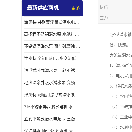
最新供应商机
材质
更多
螺旋离心泵
压力
津奥特 并联双浮筒式潜水电泵 矿山抢险泵 大流量卧式安装 可提供定制
控制柜
高扬程不锈钢潜水泵 水池排水 变频 井用潜水电泵供应 能耗低 工厂批发
QZ型潜水
便、快速。
不锈钢潜海水泵 耐盐碱腐蚀 大流量 立式卧式下吸式安装 厂家定制
大流量潜水
津奥特 全铜电机 异步交流低压潜水电机 运行稳定售后质保 致电咨询
1、潜水轴
漂浮式卧式潜水泵 叶轮不锈钢材质 大流量 变频抽水泵 厂家质保售后
2、电机采
地热温泉井热水潜水泵 变频不锈钢 130直径油泵 高温深井泵 津奥特
3、根据水
津奥特 河道用漂浮式潜水泵 不锈钢泵轴 大口径大流量 产品可定制
（1）农
316不锈钢异步潜水电机 水冷式 可连续运行 定制功率电压 奥特泵业
（2）市政
（3）工业
立式下吸式潜水电泵 高压潜水排沙泵 大功率 深水施工作业 型号可定制
（4）水利
泥塘排水 抽牛粪 污水池 大口径潜水螺旋离心泵 材质特征 奥特泵业