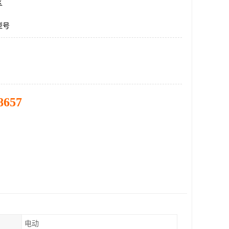
区
型号
8657
电动