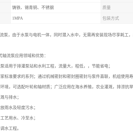
铸铁、锡青铜、不锈钢
质量
1MPA
包装方式
轴流泵，由于水泵与电机一体，同时潜入水中，无需再安装现场尽享耗工
式轴流泵应用领域和优势：
流泵适用于排灌泵站和水利工程，流量大，程低，，节能省电；
用家标准要求的系列；通过机械密封和密封圈密封与泵件直联，机组使用寿
质环境，可选配叶轮和轴材质；广泛应用在海水养殖，农业灌溉，排涝抗
田灌溉与排水；
排放雨水及轻度污水；
中工艺用水、冷至水；
中调水工程。