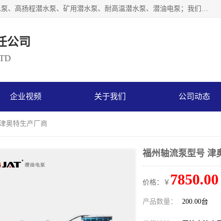
天津奥特泵业有限公司主要从事：不锈钢潜水泵、大流量潜水泵、高扬程潜水泵、矿用潜水泵、耐高温潜水泵、潜油电泵；我们以开发研制生产各种用途的水泵为主，历经十多年艰苦创业，已成为总资产达伍仟多万元，占地面积1万多平方米，年生产能力几百万（台）套，形成集设计研发、制造安装、技术服务于一体的现代规模型企业。
任公司
LTD
企业视频
关于我们
公司动态
 津奥特生产厂商
福州轴流泵型号 津
7850.00
价格：￥
产品数量：
200.00台