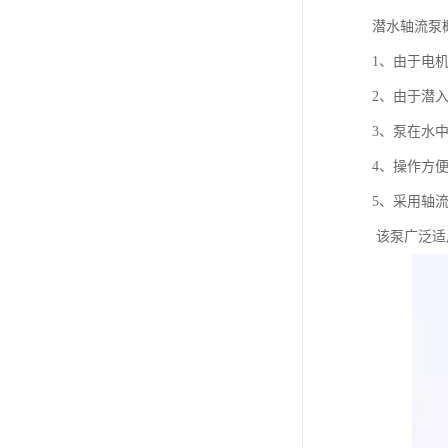
潜水轴流泵
1、由于电
2、由于潜
3、泵在水
4、操作方
5、采用轴
该泵广泛适