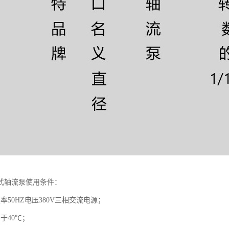
式轴流泵使用条件：
率50HZ电压380V三相交流电源；
于40℃；