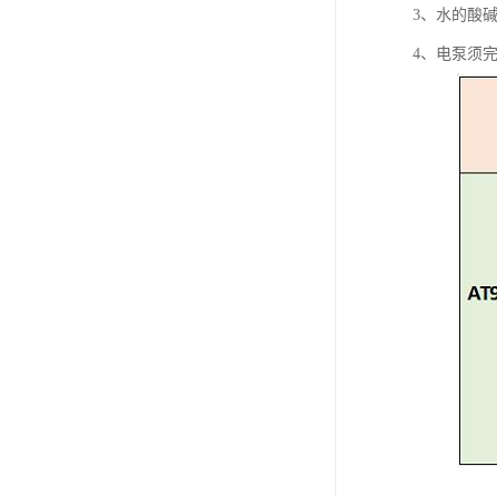
3、水的酸碱P
4、电泵须完