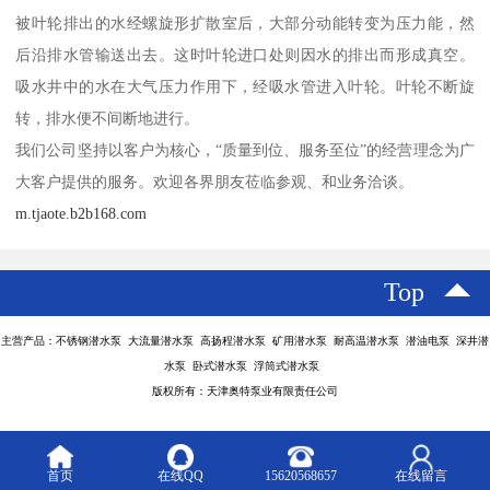
被叶轮排出的水经螺旋形扩散室后，大部分动能转变为压力能，然
后沿排水管输送出去。这时叶轮进口处则因水的排出而形成真空。
吸水井中的水在大气压力作用下，经吸水管进入叶轮。叶轮不断旋
转，排水便不间断地进行。
我们公司坚持以客户为核心，“质量到位、服务至位”的经营理念为广
大客户提供的服务。欢迎各界朋友莅临参观、和业务洽谈。
m.tjaote.b2b168.com
Top
主营产品：不锈钢潜水泵 大流量潜水泵 高扬程潜水泵 矿用潜水泵 耐高温潜水泵 潜油电泵 深井潜
水泵 卧式潜水泵 浮筒式潜水泵
版权所有：天津奥特泵业有限责任公司
首页
在线QQ
15620568657
在线留言