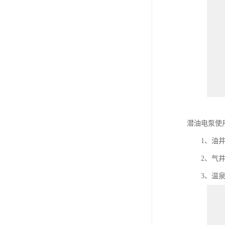
潜油电泵使
1、油井采
2、气井
3、温泉井