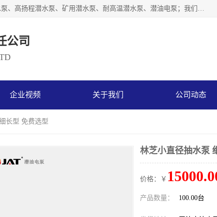
天津奥特泵业有限公司主要从事：不锈钢潜水泵、大流量潜水泵、高扬程潜水泵、矿用潜水泵、耐高温潜水泵、潜油电泵；我们以开发研制生产各种用途的水泵为主，历经十多年艰苦创业，已成为总资产达伍仟多万元，占地面积1万多平方米，年生产能力几百万（台）套，形成集设计研发、制造安装、技术服务于一体的现代规模型企业。
任公司
LTD
企业视频
关于我们
公司动态
 细长型 免费选型
林芝小直径抽水泵 
15000.0
价格：￥
产品数量：
100.00台