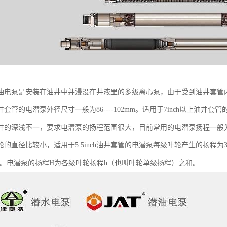
油电泵是安装在油井中并浸没在井液里的多级离心泵，由于受到油井套管
ch油井套管的电潜泵外径尺寸一般为86----102mm。适用于7inch以上油
井的深浅不一，要求电潜泵的扬程范围很大，目前常用的电潜泵扬程一般为800
的直径比较小，适用于5.5inch油井套管的电潜泵每级叶轮产生的扬程为3-
11m。电潜泵的扬程H为各级叶轮扬程h（也叫叶轮单级扬程）之和。