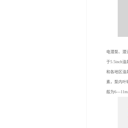
电潜泵、潜
于5.5in
和各地区油
素，泵内叶轮
般为6---