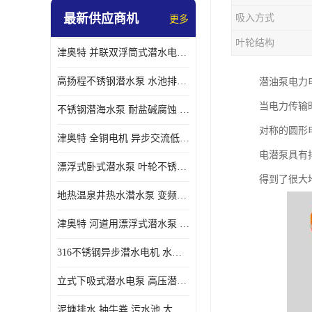
最新供应商机
吸入方式
更多
螺旋离心泵
叶轮结构
津奥特 并联双浮筒式潜水电泵 矿山抢险泵 大流量卧式安装 可提供定制
控制柜
高扬程不锈钢潜水泵 水池排水 变频 井用潜水电泵供应 能耗低 工厂批发
潜油泵电力
当电力传输
不锈钢潜海水泵 耐盐碱腐蚀 大流量 立式卧式下吸式安装 厂家定制
对称的圆形
津奥特 全铜电机 异步交流低压潜水电机 运行稳定售后质保 致电咨询
电潜泵具有
漂浮式卧式潜水泵 叶轮不锈钢材质 大流量 变频抽水泵 厂家质保售后
得到了很大
地热温泉井热水潜水泵 变频不锈钢 130直径油泵 高温深井泵 津奥特
津奥特 河道用漂浮式潜水泵 不锈钢泵轴 大口径大流量 产品可定制
316不锈钢异步潜水电机 水冷式 可连续运行 定制功率电压 奥特泵业
立式下吸式潜水电泵 高压潜水排沙泵 大功率 深水施工作业 型号可定制
泥塘排水 抽牛粪 污水池 大口径潜水螺旋离心泵 材质特征 奥特泵业