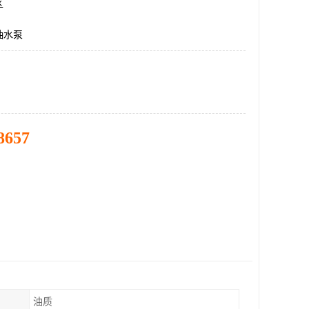
区
抽水泵
8657
油质