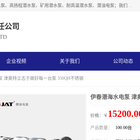
天津奥特泵业有限公司主要从事：不锈钢潜水泵、大流量潜水泵、高扬程潜水泵、矿用潜水泵、耐高温潜水泵、潜油电泵；我们以开发研制生产各种用途的水泵为主，历经十多年艰苦创业，已成为总资产达伍仟多万元，占地面积1万多平方米，年生产能力几百万（台）套，形成集设计研发、制造安装、技术服务于一体的现代规模型企业。
任公司
LTD
企业视频
关于我们
公司动态
泵 津奥特立志于做好每一台泵 350QH不锈钢
伊春潜海水电泵 津奥
15200.0
价格：￥
产品数量：
100.00台