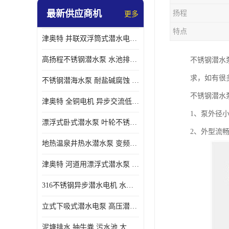
最新供应商机
扬程
更多
螺旋离心泵
特点
津奥特 并联双浮筒式潜水电泵 矿山抢险泵 大流量卧式安装 可提供定制
控制柜
高扬程不锈钢潜水泵 水池排水 变频 井用潜水电泵供应 能耗低 工厂批发
不锈钢潜水
求，如有很
不锈钢潜海水泵 耐盐碱腐蚀 大流量 立式卧式下吸式安装 厂家定制
不锈钢潜水
津奥特 全铜电机 异步交流低压潜水电机 运行稳定售后质保 致电咨询
1、泵外径
漂浮式卧式潜水泵 叶轮不锈钢材质 大流量 变频抽水泵 厂家质保售后
2、外型流
地热温泉井热水潜水泵 变频不锈钢 130直径油泵 高温深井泵 津奥特
津奥特 河道用漂浮式潜水泵 不锈钢泵轴 大口径大流量 产品可定制
316不锈钢异步潜水电机 水冷式 可连续运行 定制功率电压 奥特泵业
立式下吸式潜水电泵 高压潜水排沙泵 大功率 深水施工作业 型号可定制
泥塘排水 抽牛粪 污水池 大口径潜水螺旋离心泵 材质特征 奥特泵业