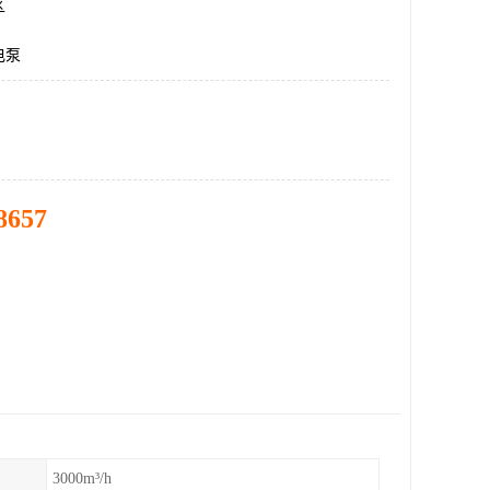
区
电泵
8657
3000m³/h