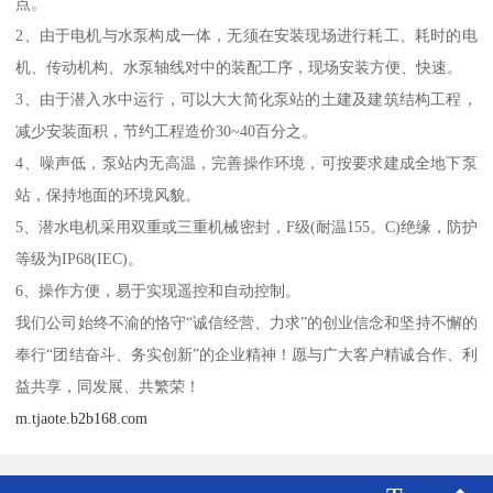
点。
2、由于电机与水泵构成一体，无须在安装现场进行耗工、耗时的电
机、传动机构、水泵轴线对中的装配工序，现场安装方便、快速。
3、由于潜入水中运行，可以大大简化泵站的土建及建筑结构工程，
减少安装面积，节约工程造价30~40百分之。
4、噪声低，泵站内无高温，完善操作环境，可按要求建成全地下泵
站，保持地面的环境风貌。
5、潜水电机采用双重或三重机械密封，F级(耐温155。C)绝缘，防护
等级为IP68(IEC)。
6、操作方便，易于实现遥控和自动控制。
我们公司始终不渝的恪守“诚信经营、力求”的创业信念和坚持不懈的
奉行“团结奋斗、务实创新”的企业精神！愿与广大客户精诚合作、利
益共享，同发展、共繁荣！
m.tjaote.b2b168.com