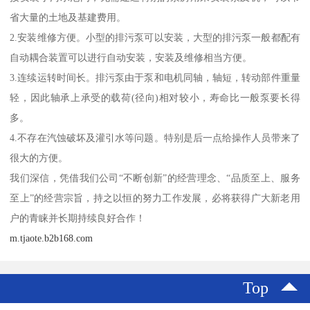
省大量的土地及基建费用。
2.安装维修方便。小型的排污泵可以安装，大型的排污泵一般都配有
自动耦合装置可以进行自动安装，安装及维修相当方便。
3.连续运转时间长。排污泵由于泵和电机同轴，轴短，转动部件重量
轻，因此轴承上承受的载荷(径向)相对较小，寿命比一般泵要长得
多。
4.不存在汽蚀破坏及灌引水等问题。特别是后一点给操作人员带来了
很大的方便。
我们深信，凭借我们公司“不断创新”的经营理念、“品质至上、服务
至上”的经营宗旨，持之以恒的努力工作发展，必将获得广大新老用
户的青睐并长期持续良好合作！
m.tjaote.b2b168.com
Top