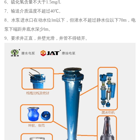
6、硫化氢含量不大于1.5mg/L
7、输送介质温度不超过40℃。
8、水泵进水口在动水位lm以下，但潜水不超过静水位以下70m，电
泵下端距井底水深少lm。
9、要求井正直，井壁光滑，井管不得错开。