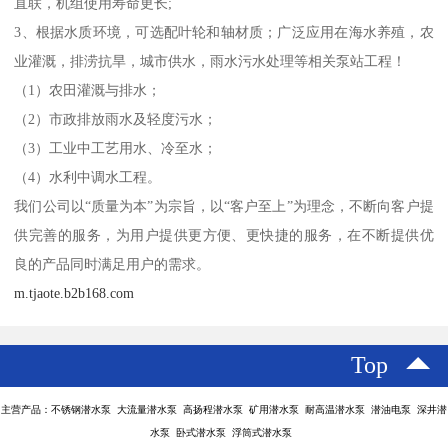
直联，机组使用寿命更长;
3、根据水质环境，可选配叶轮和轴材质；广泛应用在海水养殖，农
业灌溉，排涝抗旱，城市供水，雨水污水处理等相关泵站工程！
（1）农田灌溉与排水；
（2）市政排放雨水及轻度污水；
（3）工业中工艺用水、冷至水；
（4）水利中调水工程。
我们公司以“质量为本”为宗旨，以“客户至上”为理念，不断向客户提
供完善的服务，为用户提供更方便、更快捷的服务，在不断提供优
良的产品同时满足用户的需求。
m.tjaote.b2b168.com
Top
主营产品：不锈钢潜水泵 大流量潜水泵 高扬程潜水泵 矿用潜水泵 耐高温潜水泵 潜油电泵 深井潜
水泵 卧式潜水泵 浮筒式潜水泵