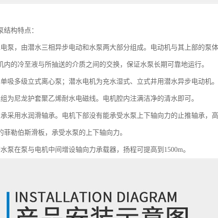
泵结构特点：
水电泵，由潜水三相异步电动和水泵两大部分组成。电动机与其上部的泵
机内的冷至液与所抽送的介质之间的交换，保证水泵长期可靠地运行。
为单吸多级立式离心泵；潜水电机为充水湿式、立式井用潜水异步电动机
绕组为尼龙护套聚乙烯耐水电磁线。电机腔内注满洁净的清水即可。
轴承采用水润滑轴承。电机下部没有能承受水泵上下轴向力的止推轴承，
的菲勒伯斯滑板，承受水泵的上下轴向力。
潜水泵在泵与电机中间增设轴向力承载器，扬程可提高到1500m。