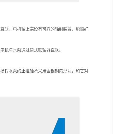
体直联，电机轴上端设有可靠的轴封装置，能很好
。电机与水泵通过筒式联轴器直联。
高扬程水泵的止推轴承采用含镍铜扇形块，和它对