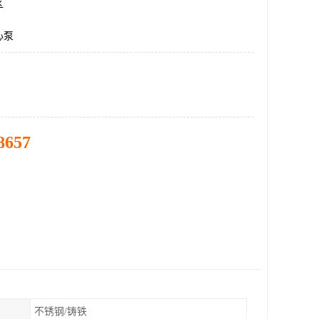
区
心泵
8657
不锈钢/铸铁