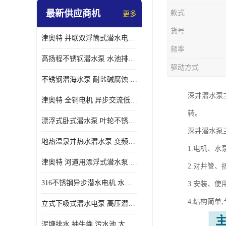
最新供应商机
款式
更多
螺旋离心泵
货号
津奥特 并联双浮筒式潜水电泵 矿山抢险泵 大流量卧式安装 可提供定制
控制柜
频率
高扬程不锈钢潜水泵 水池排水 变频 井用潜水电泵供应 能耗低 工厂批发
驱动方式
不锈钢潜海水泵 耐盐碱腐蚀 大流量 立式卧式下吸式安装 厂家定制
深井潜水泵
津奥特 全铜电机 异步交流低压潜水电机 运行稳定售后质保 致电咨询
转。
漂浮式卧式潜水泵 叶轮不锈钢材质 大流量 变频抽水泵 厂家质保售后
深井潜水泵
地热温泉井热水潜水泵 变频不锈钢 130直径油泵 高温深井泵 津奥特
1.电机、水
津奥特 河道用漂浮式潜水泵 不锈钢泵轴 大口径大流量 产品可定制
2.对井管
316不锈钢异步潜水电机 水冷式 可连续运行 定制功率电压 奥特泵业
3.安装、
4.结构简
立式下吸式潜水电泵 高压潜水排沙泵 大功率 深水施工作业 型号可定制
泥塘排水 抽牛粪 污水池 大口径潜水螺旋离心泵 材质特征 奥特泵业