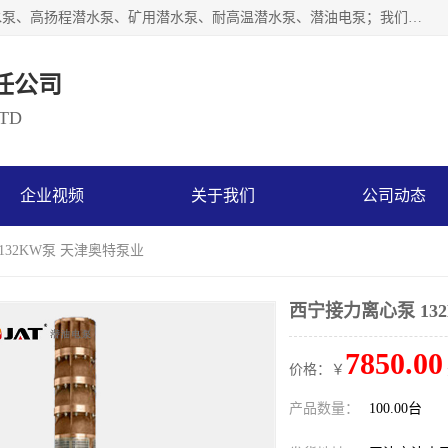
天津奥特泵业有限公司主要从事：不锈钢潜水泵、大流量潜水泵、高扬程潜水泵、矿用潜水泵、耐高温潜水泵、潜油电泵；我们以开发研制生产各种用途的水泵为主，历经十多年艰苦创业，已成为总资产达伍仟多万元，占地面积1万多平方米，年生产能力几百万（台）套，形成集设计研发、制造安装、技术服务于一体的现代规模型企业。
任公司
LTD
企业视频
关于我们
公司动态
132KW泵 天津奥特泵业
西宁接力离心泵 13
7850.00
价格：￥
产品数量：
100.00台