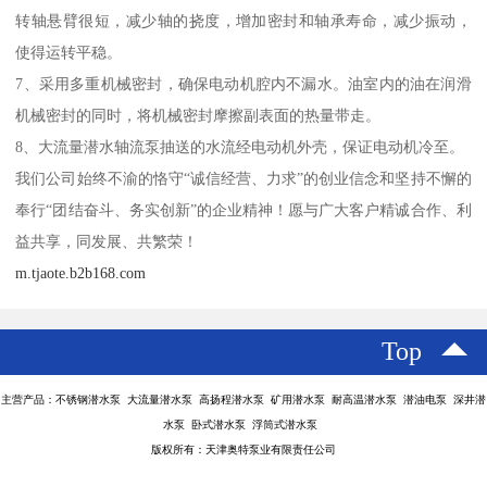
转轴悬臂很短，减少轴的挠度，增加密封和轴承寿命，减少振动，
使得运转平稳。
7、采用多重机械密封，确保电动机腔内不漏水。油室内的油在润滑
机械密封的同时，将机械密封摩擦副表面的热量带走。
8、大流量潜水轴流泵抽送的水流经电动机外壳，保证电动机冷至。
我们公司始终不渝的恪守“诚信经营、力求”的创业信念和坚持不懈的
奉行“团结奋斗、务实创新”的企业精神！愿与广大客户精诚合作、利
益共享，同发展、共繁荣！
m.tjaote.b2b168.com
Top
主营产品：不锈钢潜水泵 大流量潜水泵 高扬程潜水泵 矿用潜水泵 耐高温潜水泵 潜油电泵 深井潜
水泵 卧式潜水泵 浮筒式潜水泵
版权所有：天津奥特泵业有限责任公司