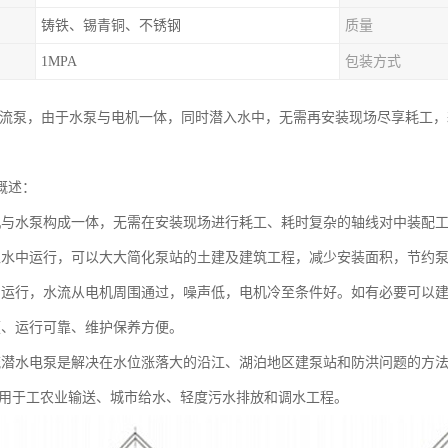
铸铁、锡青铜、不锈钢
质量
1MPA
包装方式
轴流泵，由于水泵与电机一体，同时潜入水中，无需再安装现场尽享耗工
概述：
机与水泵构成一体，无需在安装现场进行耗工、耗时复杂的轴线对中装配
入水中运行，可以大大简化泵站的土建及建筑工程，减少安装面积，节约泵站
中运行，水流从电机周围通过，噪声低，电机冷至条件好。如有必要可以
便、运行可靠、维护保养方便。
流潜水电泵是解决在水位涨落大的沿江、湖泊地区建泵站和防洪问题的方
用于工农业输送、城市给水、轻度污水排放和调水工程。