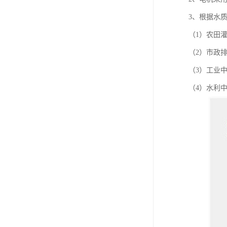
3、根据水
（1）农
（2）市政
（3）工业
（4）水利