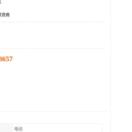
区
供货商
8657
电动