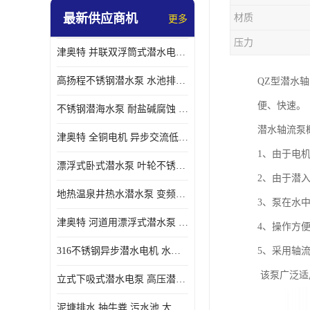
最新供应商机
材质
更多
螺旋离心泵
压力
津奥特 并联双浮筒式潜水电泵 矿山抢险泵 大流量卧式安装 可提供定制
控制柜
高扬程不锈钢潜水泵 水池排水 变频 井用潜水电泵供应 能耗低 工厂批发
QZ型潜水
便、快速。
不锈钢潜海水泵 耐盐碱腐蚀 大流量 立式卧式下吸式安装 厂家定制
潜水轴流泵
津奥特 全铜电机 异步交流低压潜水电机 运行稳定售后质保 致电咨询
1、由于电
漂浮式卧式潜水泵 叶轮不锈钢材质 大流量 变频抽水泵 厂家质保售后
2、由于潜
地热温泉井热水潜水泵 变频不锈钢 130直径油泵 高温深井泵 津奥特
3、泵在水
津奥特 河道用漂浮式潜水泵 不锈钢泵轴 大口径大流量 产品可定制
4、操作方
316不锈钢异步潜水电机 水冷式 可连续运行 定制功率电压 奥特泵业
5、采用轴
该泵广泛适
立式下吸式潜水电泵 高压潜水排沙泵 大功率 深水施工作业 型号可定制
泥塘排水 抽牛粪 污水池 大口径潜水螺旋离心泵 材质特征 奥特泵业