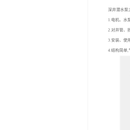
深井潜水泵
1.电机、水
2.对井管
3.安装、
4.结构简