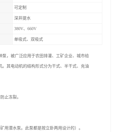
可定制
深井提水
380V、660V
单吸式、双吸式
种泵，被广泛应用于农田排灌、工矿企业、城市给
机。其电动机的结构形式分为干式、半干式、充油
，防止冻裂。
或矿用潜水泵。此泵都是按立卧两用设计的）。