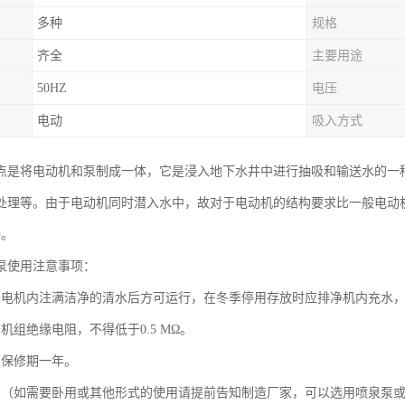
多种
规格
齐全
主要用途
50HZ
电压
电动
吸入方式
点是将电动机和泵制成一体，它是浸入地下水井中进行抽吸和输送水的一
处理等。由于电动机同时潜入水中，故对于电动机的结构要求比一般电动
种。
泵使用注意事项：
泵电机内注满洁净的清水后方可运行，在冬季停用存放时应排净机内充水
机组绝缘电阻，不得低于0.5 MΩ。
用保修期一年。
用（如需要卧用或其他形式的使用请提前告知制造厂家，可以选用喷泉泵