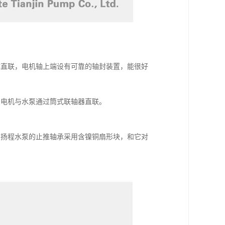
体直联，电机轴上端设有可靠的轴封装置，能很好
。电机与水泵通过筒式联轴器直联。
高扬程水泵的止推轴承采用含镍铜扇形块，和它对