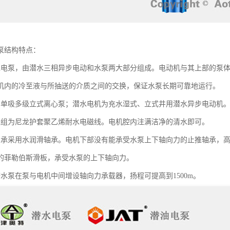
泵结构特点：
水电泵，由潜水三相异步电动和水泵两大部分组成。电动机与其上部的泵
机内的冷至液与所抽送的介质之间的交换，保证水泵长期可靠地运行。
为单吸多级立式离心泵；潜水电机为充水湿式、立式井用潜水异步电动机
绕组为尼龙护套聚乙烯耐水电磁线。电机腔内注满洁净的清水即可。
轴承采用水润滑轴承。电机下部没有能承受水泵上下轴向力的止推轴承，
的菲勒伯斯滑板，承受水泵的上下轴向力。
潜水泵在泵与电机中间增设轴向力承载器，扬程可提高到1500m。