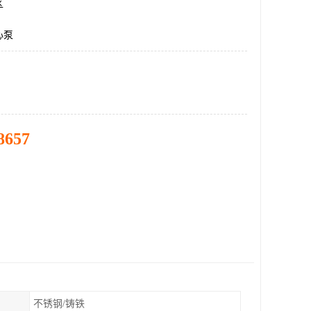
区
心泵
8657
不锈钢/铸铁