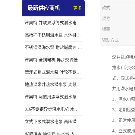
最新供应商机
款式
更多
螺旋离心泵
货号
津奥特 并联双浮筒式潜水电泵 矿山抢险泵 大流量卧式安装 可提供定制
控制柜
频率
高扬程不锈钢潜水泵 水池排水 变频 井用潜水电泵供应 能耗低 工厂批发
驱动方式
不锈钢潜海水泵 耐盐碱腐蚀 大流量 立式卧式下吸式安装 厂家定制
深井泵的特
津奥特 全铜电机 异步交流低压潜水电机 运行稳定售后质保 致电咨询
排水和污水
漂浮式卧式潜水泵 叶轮不锈钢材质 大流量 变频抽水泵 厂家质保售后
式、湿式4
地热温泉井热水潜水泵 变频不锈钢 130直径油泵 高温深井泵 津奥特
井用潜水电
津奥特 河道用漂浮式潜水泵 不锈钢泵轴 大口径大流量 产品可定制
1、潜水电
316不锈钢异步潜水电机 水冷式 可连续运行 定制功率电压 奥特泵业
2、定期检查
3、正常使
立式下吸式潜水电泵 高压潜水排沙泵 大功率 深水施工作业 型号可定制
4、立式使
泥塘排水 抽牛粪 污水池 大口径潜水螺旋离心泵 材质特征 奥特泵业