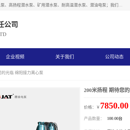
天津奥特泵业有限公司主要从事：不锈钢潜水泵、大流量潜水泵、高扬程潜水泵、矿用潜水泵、耐高温潜水泵、潜油电泵；我们以开发研制生产各种用途的水泵为主，历经十多年艰苦创业，已成为总资产达伍仟多万元，占地面积1万多平方米，年生产能力几百万（台）套，形成集设计研发、制造安装、技术服务于一体的现代规模型企业。
任公司
LTD
企业视频
关于我们
公司动态
待您的光临 绵阳接力离心泵
200米扬程 期待您
7850.00
价格：￥
产品数量：
100.00台