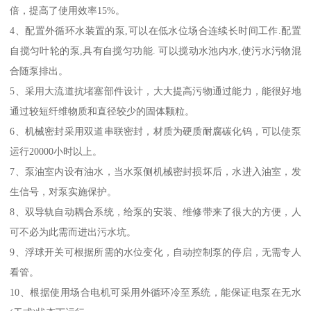
倍，提高了使用效率15%。
4、配置外循环水装置的泵,可以在低水位场合连续长时间工作.配置
自搅匀叶轮的泵,具有自搅匀功能. 可以搅动水池内水,使污水污物混
合随泵排出。
5、采用大流道抗堵塞部件设计，大大提高污物通过能力，能很好地
通过较短纤维物质和直径较少的固体颗粒。
6、机械密封采用双道串联密封，材质为硬质耐腐碳化钨，可以使泵
运行20000小时以上。
7、泵油室内设有油水，当水泵侧机械密封损坏后，水进入油室，发
生信号，对泵实施保护。
8、双导轨自动耦合系统，给泵的安装、维修带来了很大的方便，人
可不必为此需而进出污水坑。
9、浮球开关可根据所需的水位变化，自动控制泵的停启，无需专人
看管。
10、根据使用场合电机可采用外循环冷至系统，能保证电泵在无水