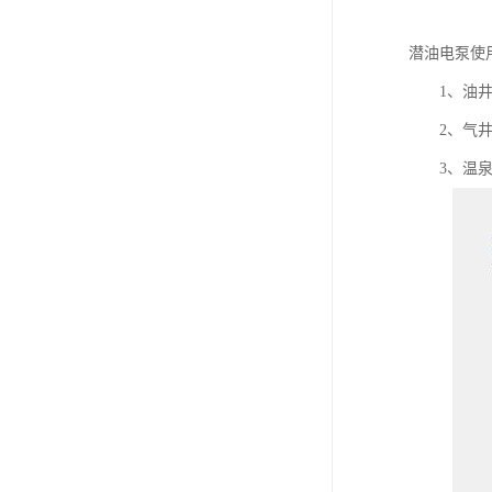
潜油电泵使
1、油井采
2、气井
3、温泉井