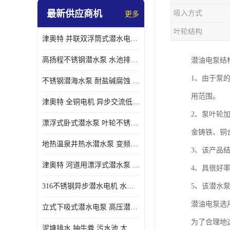
最新供应商机
吸入方式
更多
螺旋离心泵
叶轮结构
津奥特 并联双浮筒式潜水电泵 矿山抢险泵 大流量卧式安装 可提供定制
控制柜
高扬程不锈钢潜水泵 水池排水 变频 井用潜水电泵供应 能耗低 工厂批发
潜油电泵结
1、由于泵
不锈钢潜海水泵 耐盐碱腐蚀 大流量 立式卧式下吸式安装 厂家定制
用范围。
津奥特 全铜电机 异步交流低压潜水电机 运行稳定售后质保 致电咨询
2、泵叶轮
漂浮式卧式潜水泵 叶轮不锈钢材质 大流量 变频抽水泵 厂家质保售后
金铸铁、铜
地热温泉井热水潜水泵 变频不锈钢 130直径油泵 高温深井泵 津奥特
3、该产品
津奥特 河道用漂浮式潜水泵 不锈钢泵轴 大口径大流量 产品可定制
4、具很好
316不锈钢异步潜水电机 水冷式 可连续运行 定制功率电压 奥特泵业
5、该潜水
潜油电泵选
立式下吸式潜水电泵 高压潜水排沙泵 大功率 深水施工作业 型号可定制
为了合理地选
泥塘排水 抽牛粪 污水池 大口径潜水螺旋离心泵 材质特征 奥特泵业