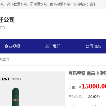
天津奥特泵业有限公司主要从事：不锈钢潜水泵、大流量潜水泵、高扬程潜水泵、矿用潜水泵、耐高温潜水泵、潜油电泵；我们以开发研制生产各种用途的水泵为主，历经十多年艰苦创业，已成为总资产达伍仟多万元，占地面积1万多平方米，年生产能力几百万（台）套，形成集设计研发、制造安装、技术服务于一体的现代规模型企业。
任公司
LTD
企业视频
关于我们
公司动态
潜泵型号
高扬程泵 南昌电潜
15000.0
价格：￥
产品数量：
100.00台