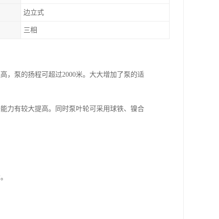
边立式
三相
，泵的扬程可超过2000米。大大增加了泵的适
砂能力有较大提高。同时泵叶轮可采用球铁、镍合
。
命。