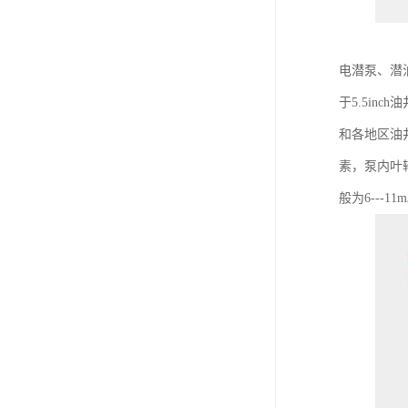
电潜泵、潜
于5.5in
和各地区油
素，泵内叶轮
般为6---