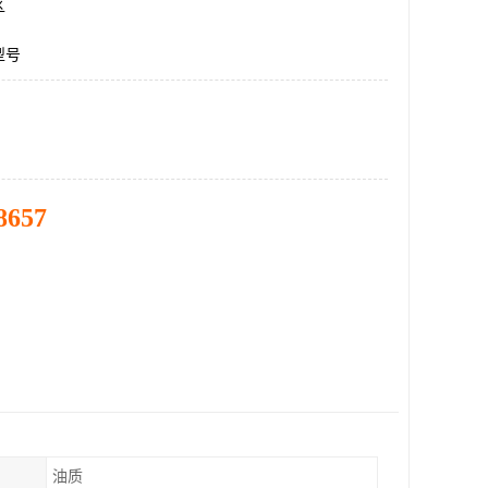
区
型号
8657
油质