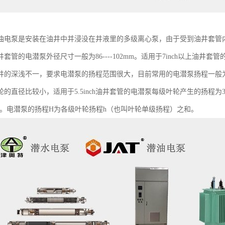
油电泵是安装在油井中并浸没在井液里的多级离心泵，由于受到油井套管
ch油井套管的电潜泵外径尺寸一般为86----102mm。适用于7inch以上油
井的深浅不一，要求电潜泵的扬程范围很大，目前常用的电潜泵扬程一般为800
的直径比较小，适用于5.5inch油井套管的电潜泵每级叶轮产生的扬程为3-
11m。电潜泵的扬程H为各级叶轮扬程h（也叫叶轮单级扬程）之和。