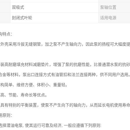
双吸式
泵轴位置
封闭式叶轮
适用电源
构特点：
的外壳采用冷拔无缝钢管，加之泵不产生轴向力，因此泵的扬程可大幅度提高
加装高耐磨填充材料减磨垫片，增强了泵的抗磨性能，比普通潜水泵的抗
合金等材料，泵出口连接方式有油管扣和法兰连接两种，供不同用户选用
结构简单、维修方便、体积小、重量轻。
率高、节能、寿命长等优点。
泵具有特别的平衡装置，使泵不产生向下的轴向力，从而延长电机使用寿
用原则：
择潜油电泵, 使其运行可靠及经济, 一般应遵循下列原则: