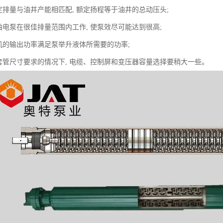
的额定排量与油井产能相匹配, 额定扬程等于油井的总动压头;
证潜油电泵在很佳排量范围内工作, 使泵效尽可能达到很高;
油电机的输出功率满足泵举升液体所需要的功率;
保证套管尺寸要求的情况下, 电缆、控制屏和变压器容量选择要稍大一些。