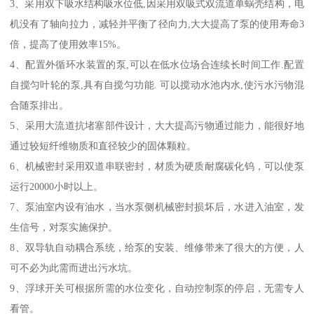
3、采用双下吸水结构吸水位低,因采用双吸式双流道单蜗壳结构，电
机没有了轴向拉力，减轻并平衡了径向力,大大提高了泵的使用寿命3
倍，提高了使用效率15%。
4、配置外循环水装置的泵,可以在低水位场合连续长时间工作.配置
自搅匀叶轮的泵,具有自搅匀功能. 可以搅动水池内水,使污水污物混
合随泵排出。
5、采用大流道抗堵塞部件设计，大大提高污物通过能力，能很好地
通过较短纤维物质和直径较少的固体颗粒。
6、机械密封采用双道串联密封，材质为硬质耐腐碳化钨，可以使泵
运行20000小时以上。
7、泵油室内设有油水，当水泵侧机械密封损坏后，水进入油室，发
生信号，对泵实施保护。
8、双导轨自动耦合系统，给泵的安装、维修带来了很大的方便，人
可不必为此需而进出污水坑。
9、浮球开关可根据所需的水位变化，自动控制泵的停启，无需专人
看管。