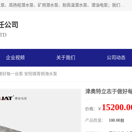
天津奥特泵业有限公司主要从事：不锈钢潜水泵、大流量潜水泵、高扬程潜水泵、矿用潜水泵、耐高温潜水泵、潜油电泵；我们以开发研制生产各种用途的水泵为主，历经十多年艰苦创业，已成为总资产达伍仟多万元，占地面积1万多平方米，年生产能力几百万（台）套，形成集设计研发、制造安装、技术服务于一体的现代规模型企业。
任公司
LTD
企业视频
关于我们
公司动态
做好每一台泵 安阳锡青铜海水泵
津奥特立志于做好每
15200.0
价格：￥
产品数量：
100.00台