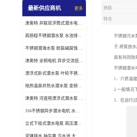
最新供应商机
扬程
更多
螺旋离心泵
特点
津奥特 并联双浮筒式潜水电泵 矿山抢险泵 大流量卧式安装 可提供定制
控制柜
高扬程不锈钢潜水泵 水池排水 变频 井用潜水电泵供应 能耗低 工厂批发
不锈钢污水
子,将泵放
不锈钢潜海水泵 耐盐碱腐蚀 大流量 立式卧式下吸式安装 厂家定制
具有共同效
津奥特 全铜电机 异步交流低压潜水电机 运行稳定售后质保 致电咨询
不锈钢潜水
漂浮式卧式潜水泵 叶轮不锈钢材质 大流量 变频抽水泵 厂家质保售后
1．介质温度不
地热温泉井热水潜水泵 变频不锈钢 130直径油泵 高温深井泵 津奥特
2.一般情
津奥特 河道用漂浮式潜水泵 不锈钢泵轴 大口径大流量 产品可定制
3．在运行
316不锈钢异步潜水电机 水冷式 可连续运行 定制功率电压 奥特泵业
立式下吸式潜水电泵 高压潜水排沙泵 大功率 深水施工作业 型号可定制
泥塘排水 抽牛粪 污水池 大口径潜水螺旋离心泵 材质特征 奥特泵业