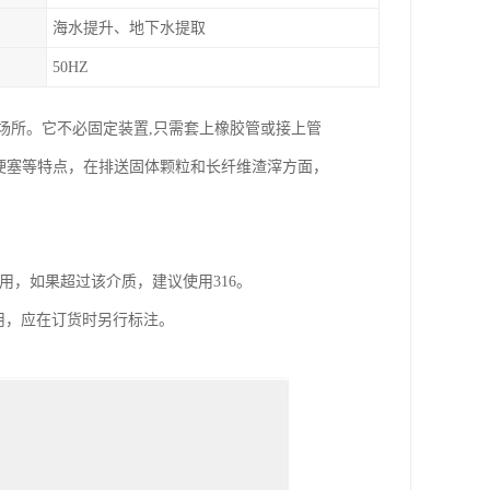
海水提升、地下水提取
50HZ
用场所。它不必固定装置,只需套上橡胶管或接上管
无梗塞等特点，在排送固体颗粒和长纤维渣滓方面，
0之间好用，如果超过该介质，建议使用316。
用，应在订货时另行标注。