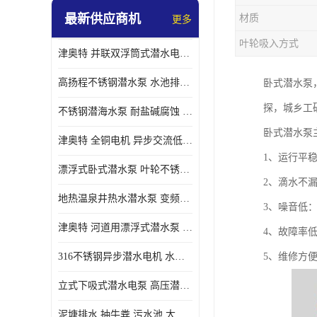
最新供应商机
材质
更多
螺旋离心泵
叶轮吸入方式
津奥特 并联双浮筒式潜水电泵 矿山抢险泵 大流量卧式安装 可提供定制
控制柜
高扬程不锈钢潜水泵 水池排水 变频 井用潜水电泵供应 能耗低 工厂批发
卧式潜水泵
探，城乡工
不锈钢潜海水泵 耐盐碱腐蚀 大流量 立式卧式下吸式安装 厂家定制
卧式潜水泵
津奥特 全铜电机 异步交流低压潜水电机 运行稳定售后质保 致电咨询
1、运行平
漂浮式卧式潜水泵 叶轮不锈钢材质 大流量 变频抽水泵 厂家质保售后
2、滴水不
地热温泉井热水潜水泵 变频不锈钢 130直径油泵 高温深井泵 津奥特
3、噪音低
津奥特 河道用漂浮式潜水泵 不锈钢泵轴 大口径大流量 产品可定制
4、故障率
316不锈钢异步潜水电机 水冷式 可连续运行 定制功率电压 奥特泵业
5、维修方
立式下吸式潜水电泵 高压潜水排沙泵 大功率 深水施工作业 型号可定制
泥塘排水 抽牛粪 污水池 大口径潜水螺旋离心泵 材质特征 奥特泵业