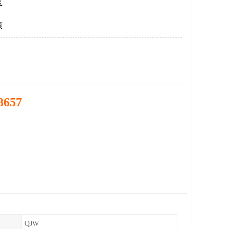
区
泵
8657
QJW