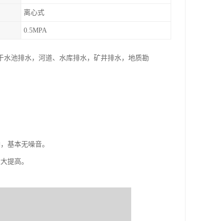
离心式
0.5MPA
于水池排水，河道、水库排水，矿井排水，地质勘
。
响，基本无噪音。
大大提高。