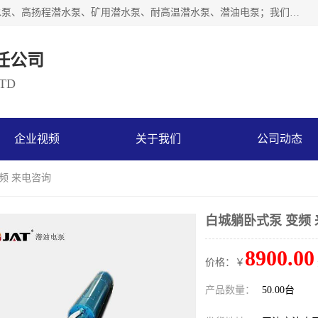
天津奥特泵业有限公司主要从事：不锈钢潜水泵、大流量潜水泵、高扬程潜水泵、矿用潜水泵、耐高温潜水泵、潜油电泵；我们以开发研制生产各种用途的水泵为主，历经十多年艰苦创业，已成为总资产达伍仟多万元，占地面积1万多平方米，年生产能力几百万（台）套，形成集设计研发、制造安装、技术服务于一体的现代规模型企业。
任公司
LTD
企业视频
关于我们
公司动态
频 来电咨询
白城躺卧式泵 变频
8900.00
价格：￥
产品数量：
50.00台