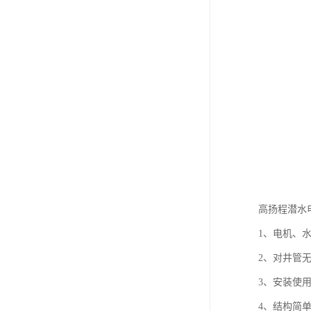
高扬程潜水
1、电机、
2、对井管
3、安装使
4、结构简