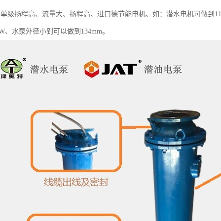
单级扬程高、流量大、扬程高、进口德节能电机、如：潜水电机可做到110KW
KW、水泵外径小到可以做到134mm。