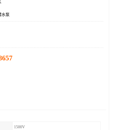
区
潜水泵
8657
1500V