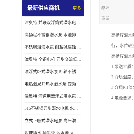
最新供应商机
原理
更多
螺旋离心泵
重量
津奥特 并联双浮筒式潜水电泵 矿山抢险泵 大流量卧式安装 可提供定制
控制柜
高扬程不锈钢潜水泵 水池排水 变频 井用潜水电泵供应 能耗低 工厂批发
高扬程潜水
行，水位较
不锈钢潜海水泵 耐盐碱腐蚀 大流量 立式卧式下吸式安装 厂家定制
高扬程潜水
津奥特 全铜电机 异步交流低压潜水电机 运行稳定售后质保 致电咨询
1.泵送介质
漂浮式卧式潜水泵 叶轮不锈钢材质 大流量 变频抽水泵 厂家质保售后
2.介质温度
地热温泉井热水潜水泵 变频不锈钢 130直径油泵 高温深井泵 津奥特
3.介质PH值
津奥特 河道用漂浮式潜水泵 不锈钢泵轴 大口径大流量 产品可定制
4.电源要求：
316不锈钢异步潜水电机 水冷式 可连续运行 定制功率电压 奥特泵业
立式下吸式潜水电泵 高压潜水排沙泵 大功率 深水施工作业 型号可定制
泥塘排水 抽牛粪 污水池 大口径潜水螺旋离心泵 材质特征 奥特泵业