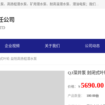
天津奥特泵业有限公司主要从事：不锈钢潜水泵、大流量潜水泵、高扬程潜水泵、矿用潜水泵、耐高温潜水泵、潜油电泵；我们以开发研制生产各种用途的水泵为主，历经十多年艰苦创业，已成为总资产达伍仟多万元，占地面积1万多平方米，年生产能力几百万（台）套，形成集设计研发、制造安装、技术服务于一体的现代规模型企业。
任公司
LTD
企业视频
关于我们
公司动态
封闭式叶轮 益阳高扬程潜水泵
QJ深井泵 封闭式
5690.00
价格：￥
产品数量：
100.00台