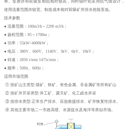
单。泵效亦和双吸泵相似相对较高，同时级叶轮采用抗气蚀设计，
使用流量范围亦较宽。制造成本相对双吸矿井排水抢险泵低。
技术参数
● 流量范围：100m3/h～2200 m3/h；
● 扬程范围：85～1700m；
● 功率：55kW~4000kW；
● 电压：380V、660V、1140V、3kV、6kV、10kV；
● 转速：2850 r/min 1475r/min；
● 频率：50Hz、60Hz；
适用市场范围
① 按矿山主类型:煤矿、铁矿、有色金属、非金属矿等所有矿山
② 按矿并开采类型:井工矿、露天矿、化工卤水井采
③ 按排水类型:正常生产排水、应急救援排水、矿并恢复性排水。
④ 其他主要市场二一市政高喷、水源提水及海洋等类似市场。