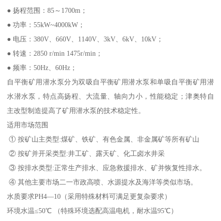
● 扬程范围：85～1700m；
● 功率：55kW~4000kW；
● 电压：380V、660V、1140V、3kV、6kV、10kV；
● 转速：2850 r/min 1475r/min；
● 频率：50Hz、60Hz；
自平衡矿用潜水泵分为双吸自平衡矿用潜水泵和单吸自平衡矿用潜
水潜水泵，特点高扬程、大流量、轴向力小，性能稳定；津奥特自
主改型制造提高了矿用潜水泵的技术稳定性。
适用市场范围
① 按矿山主类型:煤矿、铁矿、有色金属、非金属矿等所有矿山
② 按矿并开采类型:井工矿、露天矿、化工卤水井采
③ 按排水类型:正常生产排水、应急救援排水、矿并恢复性排水。
④ 其他主要市场二一市政高喷、水源提水及海洋等类似市场。
水质要求PH4—10（采用特殊材料可满足更复杂要求）
环境水温≤50℃ （特殊环境选配高温电机，耐水温95℃）