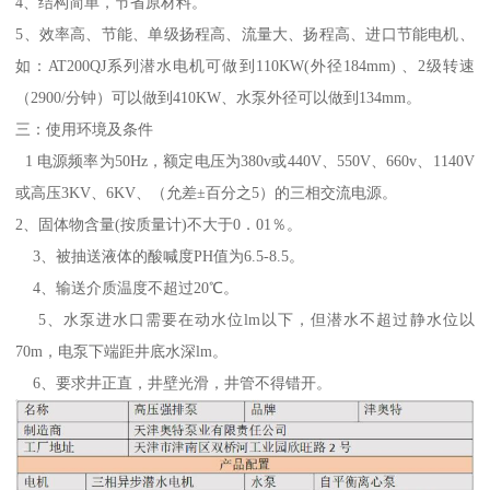
4、结构简单，节省原材料。
5、效率高、节能、单级扬程高、流量大、扬程高、进口节能电机、
如：AT200QJ系列潜水电机可做到110KW(外径184mm) 、2级转速
（2900/分钟）可以做到410KW、水泵外径可以做到134mm。
三：使用环境及条件
1 电源频率为50Hz，额定电压为380v或440V、550V、660v、1140V
或高压3KV、6KV、（允差±百分之5）的三相交流电源。
2、固体物含量(按质量计)不大于0．01％。
3、被抽送液体的酸喊度PH值为6.5-8.5。
4、输送介质温度不超过20℃。
5、水泵进水口需要在动水位lm以下，但潜水不超过静水位以
70m，电泵下端距井底水深lm。
6、要求井正直，井壁光滑，井管不得错开。