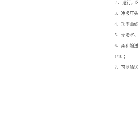
2 、运行
3、净吸压
4、功率曲
5、无堵塞
6、柔和输
1/10 ；
7、可以输