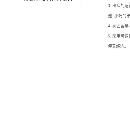
3. 出众
速=小巧的
4. 高固含
5. 采用
便又经济。