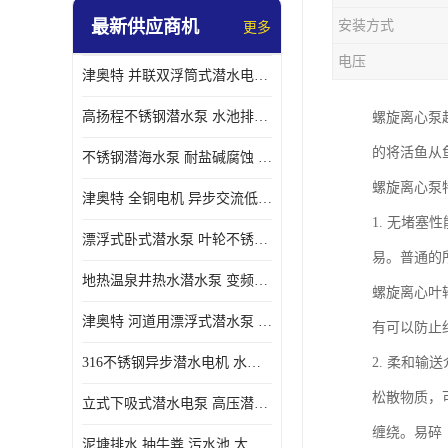
最新供应商机
安装方式
更多
螺旋离心泵
电压
津奥特 并联双浮筒式潜水电泵 矿山抢险泵 大流量卧式安装 可提供定制
控制柜
高扬程不锈钢潜水泵 水池排水 变频 井用潜水电泵供应 能耗低 工厂批发
螺旋离心泵
的将活鱼从
不锈钢潜海水泵 耐盐碱腐蚀 大流量 立式卧式下吸式安装 厂家定制
螺旋离心泵
津奥特 全铜电机 异步交流低压潜水电机 运行稳定售后质保 致电咨询
1. 无堵
漂浮式卧式潜水泵 叶轮不锈钢材质 大流量 变频抽水泵 厂家质保售后
易。普通的
地热温泉井热水潜水泵 变频不锈钢 130直径油泵 高温深井泵 津奥特
螺旋离心叶
津奥特 河道用漂浮式潜水泵 不锈钢泵轴 大口径大流量 产品可定制
有可以防止
316不锈钢异步潜水电机 水冷式 可连续运行 定制功率电压 奥特泵业
2. 柔和
松散物质，
立式下吸式潜水电泵 高压潜水排沙泵 大功率 深水施工作业 型号可定制
缠绕。易碎
泥塘排水 抽牛粪 污水池 大口径潜水螺旋离心泵 材质特征 奥特泵业