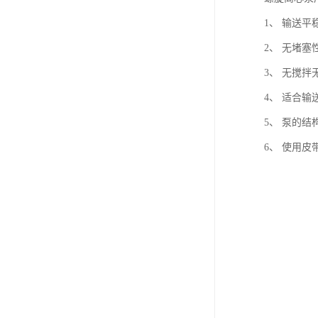
1、 输送
2、 无堵
3、 无搅
4、 适合输
5、 泵的
6、 使用