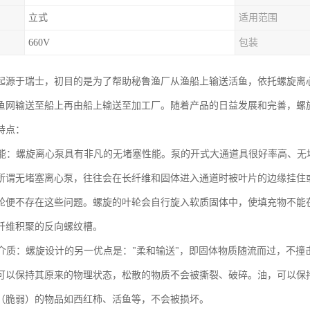
立式
适用范围
660V
包装
起源于瑞士，初目的是为了帮助秘鲁渔厂从渔船上输送活鱼，依托螺旋离
鱼网输送至船上再由船上输送至加工厂。随着产品的日益发展和完善，螺
特点：
塞性能：螺旋离心泵具有非凡的无堵塞性能。泵的开式大通道具很好率高、
所谓无堵塞离心泵，往往会在长纤维和固体进入通道时被叶片的边缘挂住
轮便不存在这些问题。螺旋的叶轮会自行旋入软质固体中，使填充物不能
纤维积聚的反向螺纹槽。
输送介质：螺旋设计的另一优点是："柔和输送"，即固体物质随流而过，不
可以保持其原来的物理状态，松散的物质不会被撕裂、破碎。油，可以保
（脆弱）的物品如西红柿、活鱼等，不会被损坏。