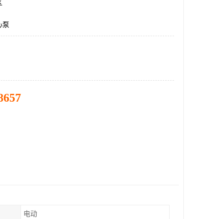
区
心泵
8657
电动