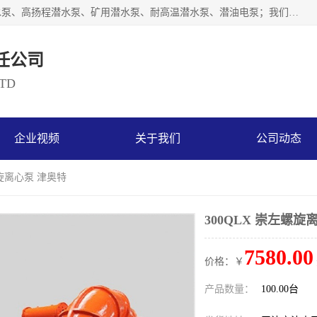
天津奥特泵业有限公司主要从事：不锈钢潜水泵、大流量潜水泵、高扬程潜水泵、矿用潜水泵、耐高温潜水泵、潜油电泵；我们以开发研制生产各种用途的水泵为主，历经十多年艰苦创业，已成为总资产达伍仟多万元，占地面积1万多平方米，年生产能力几百万（台）套，形成集设计研发、制造安装、技术服务于一体的现代规模型企业。
任公司
LTD
企业视频
关于我们
公司动态
螺旋离心泵 津奥特
300QLX 崇左螺旋
7580.00
价格：￥
产品数量：
100.00台