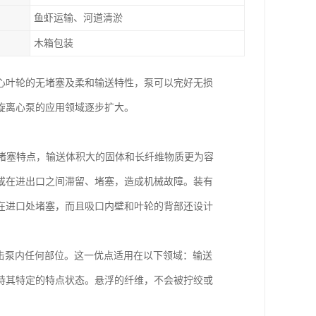
鱼虾运输、河道清淤
木箱包装
心叶轮的无堵塞及柔和输送特性，泵可以完好无损
旋离心泵的应用领域逐步扩大。
无堵塞特点，输送体积大的固体和长纤维物质更为容
或在进出口之间滞留、堵塞，造成机械故障。装有
在进口处堵塞，而且吸口内壁和叶轮的背部还设计
撞击泵内任何部位。这一优点适用在以下领域：输送
持其特定的特点状态。悬浮的纤维，不会被拧绞或