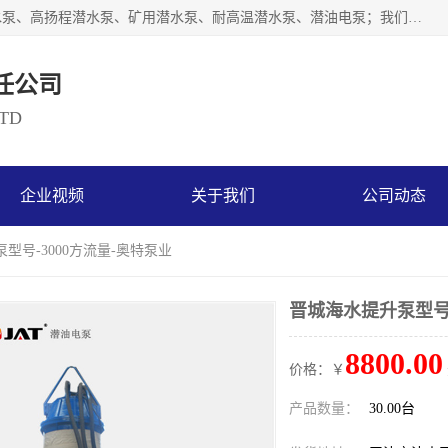
天津奥特泵业有限公司主要从事：不锈钢潜水泵、大流量潜水泵、高扬程潜水泵、矿用潜水泵、耐高温潜水泵、潜油电泵；我们以开发研制生产各种用途的水泵为主，历经十多年艰苦创业，已成为总资产达伍仟多万元，占地面积1万多平方米，年生产能力几百万（台）套，形成集设计研发、制造安装、技术服务于一体的现代规模型企业。
任公司
LTD
企业视频
关于我们
公司动态
型号-3000方流量-奥特泵业
晋城海水提升泵型号-
8800.00
价格：￥
产品数量：
30.00台