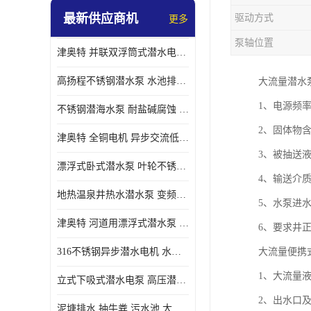
最新供应商机
驱动方式
更多
螺旋离心泵
泵轴位置
津奥特 并联双浮筒式潜水电泵 矿山抢险泵 大流量卧式安装 可提供定制
控制柜
高扬程不锈钢潜水泵 水池排水 变频 井用潜水电泵供应 能耗低 工厂批发
大流量潜水
1、电源频率为
不锈钢潜海水泵 耐盐碱腐蚀 大流量 立式卧式下吸式安装 厂家定制
2、固体物含
津奥特 全铜电机 异步交流低压潜水电机 运行稳定售后质保 致电咨询
3、被抽送液体
漂浮式卧式潜水泵 叶轮不锈钢材质 大流量 变频抽水泵 厂家质保售后
4、输送介质
地热温泉井热水潜水泵 变频不锈钢 130直径油泵 高温深井泵 津奥特
5、水泵进
津奥特 河道用漂浮式潜水泵 不锈钢泵轴 大口径大流量 产品可定制
6、要求井
316不锈钢异步潜水电机 水冷式 可连续运行 定制功率电压 奥特泵业
大流量便携
1、大流量
立式下吸式潜水电泵 高压潜水排沙泵 大功率 深水施工作业 型号可定制
2、出水口
泥塘排水 抽牛粪 污水池 大口径潜水螺旋离心泵 材质特征 奥特泵业