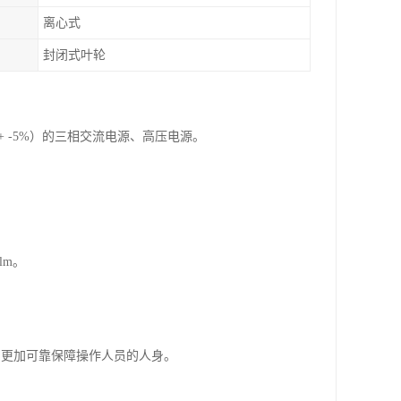
离心式
封闭式叶轮
（允差+ -5%）的三相交流电源、高压电源。
lm。
用更加可靠保障操作人员的人身。