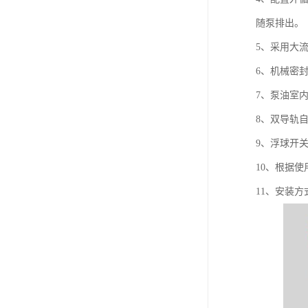
随泵排出。
5、采用大
6、机械密
7、泵油室
8、双导轨
9、浮球开
10、根据
11、安装