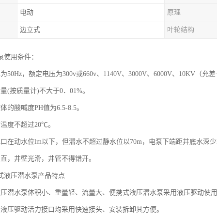
电动
原理
边立式
叶轮结构
泵使用条件：
50Hz，额定电压为300v或660v、1140V、3000V、6000V、10KV
量(按质量计)不大于0．01%。
的酸喊度PH值为6.5-8.5。
温度不超过20℃。
水口在动水位lm以下，但潜水不超过静水位以70m，电泵下端距井底水深少
正直，井壁光滑，井管不得错开。
式液压潜水泵产品特点
液压潜水泵体积小、重量轻、流量大、便携式液压潜水泵采用液压驱动使
及液压驱动活力接口均采用快速接头、安装拆卸其方便。