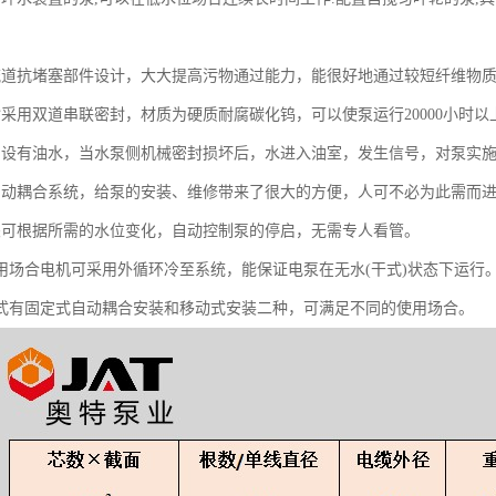
流道抗堵塞部件设计，大大提高污物通过能力，能很好地通过较短纤维物
封采用双道串联密封，材质为硬质耐腐碳化钨，可以使泵运行20000小时以
内设有油水，当水泵侧机械密封损坏后，水进入油室，发生信号，对泵实
自动耦合系统，给泵的安装、维修带来了很大的方便，人可不必为此需而
关可根据所需的水位变化，自动控制泵的停启，无需专人看管。
使用场合电机可采用外循环冷至系统，能保证电泵在无水(干式)状态下运行
方式有固定式自动耦合安装和移动式安装二种，可满足不同的使用场合。