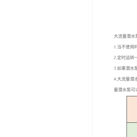
大流量潜水
1.当不使
2.定时运
3.如果潜
4.大流量
量潜水泵可