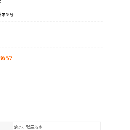
区
升泵型号
8657
清水、轻度污水