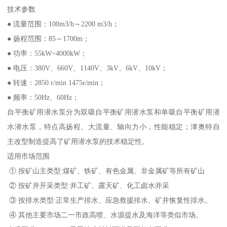
技术参数
● 流量范围：100m3/h～2200 m3/h；
● 扬程范围：85～1700m；
● 功率：55kW~4000kW；
● 电压：380V、660V、1140V、3kV、6kV、10kV；
● 转速：2850 r/min 1475r/min；
● 频率：50Hz、60Hz；
自平衡矿用潜水泵分为双吸自平衡矿用潜水泵和单吸自平衡矿用潜
水潜水泵，特点高扬程、大流量、轴向力小，性能稳定；津奥特自
主改型制造提高了矿用潜水泵的技术稳定性。
适用市场范围
① 按矿山主类型:煤矿、铁矿、有色金属、非金属矿等所有矿山
② 按矿并开采类型:井工矿、露天矿、化工卤水井采
③ 按排水类型:正常生产排水、应急救援排水、矿并恢复性排水。
④ 其他主要市场二一市政高喷、水源提水及海洋等类似市场。