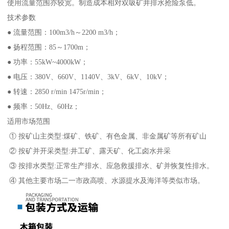
使用流量范围亦较宽。制造成本相对双吸矿井排水抢险泵低。
技术参数
● 流量范围：100m3/h～2200 m3/h；
● 扬程范围：85～1700m；
● 功率：55kW~4000kW；
● 电压：380V、660V、1140V、3kV、6kV、10kV；
● 转速：2850 r/min 1475r/min；
● 频率：50Hz、60Hz；
适用市场范围
① 按矿山主类型:煤矿、铁矿、有色金属、非金属矿等所有矿山
② 按矿并开采类型:井工矿、露天矿、化工卤水井采
③ 按排水类型:正常生产排水、应急救援排水、矿并恢复性排水。
④ 其他主要市场二一市政高喷、水源提水及海洋等类似市场。