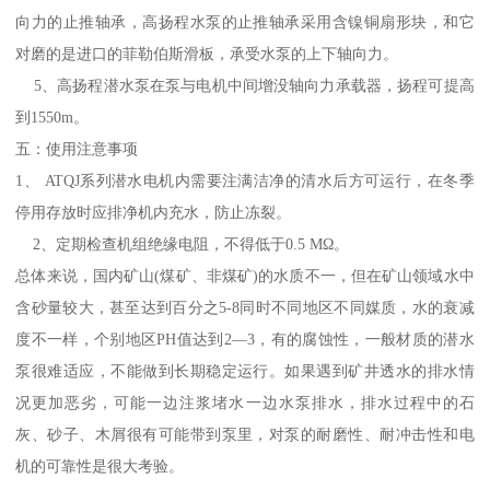
向力的止推轴承，高扬程水泵的止推轴承采用含镍铜扇形块，和它
对磨的是进口的菲勒伯斯滑板，承受水泵的上下轴向力。
5、高扬程潜水泵在泵与电机中间增没轴向力承载器，扬程可提高
到1550m。
五：使用注意事项
1、 ATQJ系列潜水电机内需要注满洁净的清水后方可运行，在冬季
停用存放时应排净机内充水，防止冻裂。
2、定期检查机组绝缘电阻，不得低于0.5 MΩ。
总体来说，国内矿山(煤矿、非煤矿)的水质不一，但在矿山领域水中
含砂量较大，甚至达到百分之5-8同时不同地区不同媒质，水的衰减
度不一样，个别地区PH值达到2—3，有的腐蚀性，一般材质的潜水
泵很难适应，不能做到长期稳定运行。如果遇到矿井透水的排水情
况更加恶劣，可能一边注浆堵水一边水泵排水，排水过程中的石
灰、砂子、木屑很有可能带到泵里，对泵的耐磨性、耐冲击性和电
机的可靠性是很大考验。