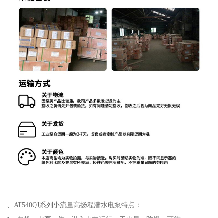
、AT540QJ系列小流量高扬程潜水电泵特点：