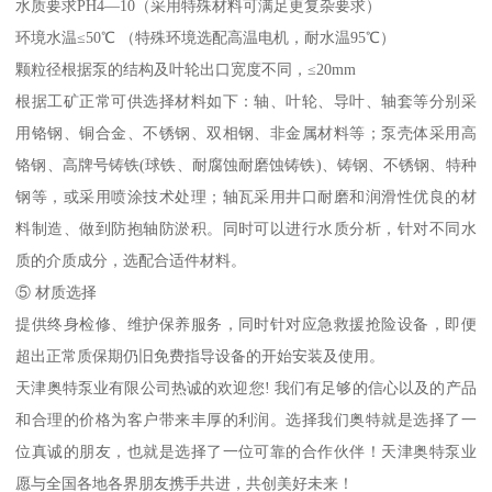
水质要求PH4—10（采用特殊材料可满足更复杂要求）
环境水温≤50℃ （特殊环境选配高温电机，耐水温95℃）
颗粒径根据泵的结构及叶轮出口宽度不同，≤20mm
根据工矿正常可供选择材料如下：轴、叶轮、导叶、轴套等分别采
用铬钢、铜合金、不锈钢、双相钢、非金属材料等；泵壳体采用高
铬钢、高牌号铸铁(球铁、耐腐蚀耐磨蚀铸铁)、铸钢、不锈钢、特种
钢等，或采用喷涂技术处理；轴瓦采用井口耐磨和润滑性优良的材
料制造、做到防抱轴防淤积。同时可以进行水质分析，针对不同水
质的介质成分，选配合适件材料。
⑤ 材质选择
提供终身检修、维护保养服务，同时针对应急救援抢险设备，即便
超出正常质保期仍旧免费指导设备的开始安装及使用。
天津奥特泵业有限公司热诚的欢迎您! 我们有足够的信心以及的产品
和合理的价格为客户带来丰厚的利润。选择我们奥特就是选择了一
位真诚的朋友，也就是选择了一位可靠的合作伙伴！天津奥特泵业
愿与全国各地各界朋友携手共进，共创美好未来！