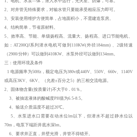
1、电机、水泵—体，潜入水中运行，无火星、防爆，可靠。
2、对井管无特殊要求，对输水管只要能承受相应压力即可。
3、安装使用维护方便简单，占地面积小，不需建造泵房。
4、结构简单，节省原材料。
5、效率高、节能、单级扬程高、流量大、扬程高、进口节能电机、
如：AT200QJ系列潜水电机可做到110KW(外径184mm) 、2级转速
（2900/分钟）可以做到410KW、水泵外径可以做到134mm。
三：使用环境及条件
1 电源频率为50Hz，额定电压为380v或440V、550V、660v、1140V
或高压3KV、6KV、（允差±百分之5）的三相交流电源。
2、固体物含量(按质量计)不大于0．01％。
3、被抽送液体的酸喊度PH值为6.5-8.5。
4、输送介质温度不超过20℃。
5、水泵进水口需要在动水位lm以下，但潜水不超过静水位以
70m，电泵下端距井底水深lm。
6、要求井正直，井壁光滑，井管不得错开。