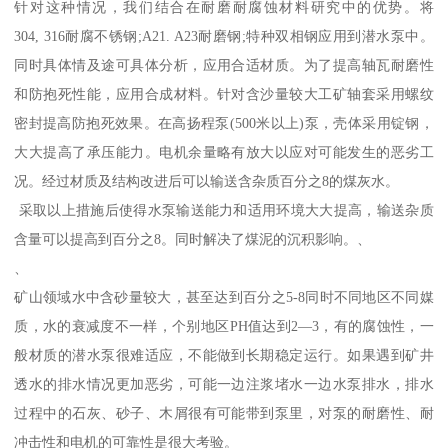
针对这种情况，我们结合在耐磨耐腐蚀材料研究中的优势。将
304, 316耐腐不锈钢;A21. A23耐磨钢;特种双相钢应用到潜水泵中。
同时具体情及途可具体分析，应用合适材质。为了提高轴瓦耐磨性
和防抱死性能，应用合成材料。针对含沙量较大工矿轴套采用螺纹
密封提高防抱死效果。在高扬程泵(500米以上)泵，壳体采用锭钢，
大大提高了承压能力。电机余量略有放大以应对可能发生的恶劣工
况。经过材质及结构改进后可以输送含杂质百分之8的煤灰水。
采取以上措施后使得水泵输送能力和适用环境大大提高，输送杂质
含量可以提高到百分之8。同时解决了煤泥的沉积影响。、
、
矿山领域水中含砂量较大，甚至达到百分之5-8同时不同地区不同媒
质，水的衰减度不一样，个别地区PH值达到2—3，有的腐蚀性，一
般材质的潜水泵很难适应，不能做到长期稳定运行。如果遇到矿井
透水的排水情况更加恶劣，可能一边注浆堵水一边水泵排水，排水
过程中的石灰、砂子、木屑很有可能带到泵里，对泵的耐磨性、耐
冲击性和电机的可靠性是很大考验。