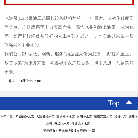
电潜泵(ESP)采油工艺因其设备结构简单、、排量大、自动化程度高
等优点、广泛应用于非自喷高产井、高含水井和海上油田，成为稳
产、高产和经济效益较好的人工举升方式之一，是石油开采案中后
期强采的主要手段。
我们公司以“诚信、创新、服务”的企业文化为底蕴，以“客户至上、
尽善尽美”为服务宗旨，与各界朋友广泛合作，携手共进，共创美好
未来。
m.tjaote.b2b168.com
Top
主营产品：不锈钢潜水泵 大流量潜水泵 高扬程潜水泵 矿用潜水泵 耐高温潜水泵 潜油电泵 深井潜
水泵 卧式潜水泵 浮筒式潜水泵
版权所有：天津奥特泵业有限责任公司