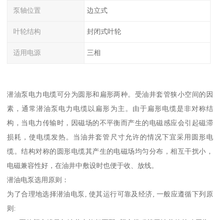
泵轴位置
边立式
叶轮结构
封闭式叶轮
适用电源
三相
潜油泵电力电缆可分为圆形和扁形两种。受油井套管狭小空间的因
素，通常潜油泵电力电缆以扁形为主。由于扁形电缆是非对称结
构，当电力传输时，因磁场的不平衡而产生的电磁感应会引起磁滞
损耗，使电缆发热。当油井套管尺寸允许的情况下宜采用圆形电
缆。结构对称的圆形电缆其产生的电磁场均匀分布，相互干扰小，
电磁兼容性好，在油井中敷设时也便于收、放线。
潜油电泵选用原则：
为了合理地选择潜油电泵, 使其运行可靠及经济, 一般应遵循下列原
则: