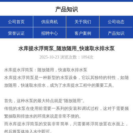
产品知识
公司首页
供应商机
关于我们
公司动态
荣誉认证
招聘中心
客户案例
产品知识
水库提水浮筒泵_随放随用_快速取水排水泵
2025-10-23
浏览次数：
1894
次
水库提水浮筒泵：随放随用，快速取水排水泵
水库提水浮筒泵是一种新型的水泵设备，它以其独特的特性，如随
放随用，快速取水排水，成为了水库提水工程中的重要工具。
首先，这种水泵的最大特点就是“随放随用”。
传统的水泵在使用前需要一系列的安装和调试过程，这对于需要频
繁抽取和排放水的环境来说是非常不便的。
而水库提水浮筒泵的安装非常简单，只需要将浮筒放置在水面上，
然后将泵体放入水中即可。