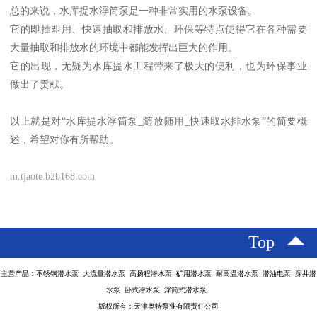
总的来说，水库提水浮筒泵是一种非常实用的水泵设备。
它的即插即用、快速抽取和排放水、环保等特点使得它在各种需要
大量抽取和排放水的环境中都能发挥出巨大的作用。
它的出现，无疑为水库提水工程带来了极大的便利，也为环保事业
做出了贡献。
以上就是对“水库提水浮筒泵_随放随用_快速取水排水泵”的简要概
述，希望对你有所帮助。
m.tjaote.b2b168.com
Top
主营产品：不锈钢潜水泵 大流量潜水泵 高扬程潜水泵 矿用潜水泵 耐高温潜水泵 潜油电泵 深井潜
水泵 卧式潜水泵 浮筒式潜水泵
版权所有：天津奥特泵业有限责任公司